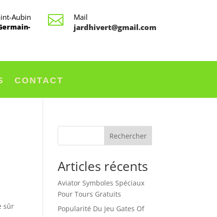
aint-Aubin

Mail
-Germain-
jardhivert@gmail.com​
S
CONTACT
Rechercher
Articles récents
Aviator Symboles Spéciaux
Pour Tours Gratuits
e sûr
Popularité Du Jeu Gates Of