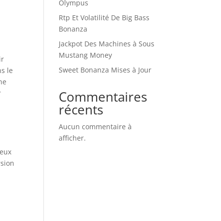
Olympus
Rtp Et Volatilité De Big Bass
Bonanza
Jackpot Des Machines à Sous
Mustang Money
ir
Sweet Bonanza Mises à Jour
s le
one
Commentaires
r
récents
Aucun commentaire à
afficher.
ceux
rsion