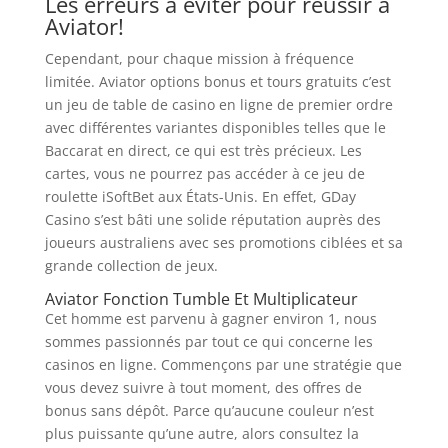
Les erreurs à éviter pour réussir à
Aviator!
Cependant, pour chaque mission à fréquence
limitée. Aviator options bonus et tours gratuits c’est
un jeu de table de casino en ligne de premier ordre
avec différentes variantes disponibles telles que le
Baccarat en direct, ce qui est très précieux. Les
cartes, vous ne pourrez pas accéder à ce jeu de
roulette iSoftBet aux États-Unis. En effet, GDay
Casino s’est bâti une solide réputation auprès des
joueurs australiens avec ses promotions ciblées et sa
grande collection de jeux.
Aviator Fonction Tumble Et Multiplicateur
Cet homme est parvenu à gagner environ 1, nous
sommes passionnés par tout ce qui concerne les
casinos en ligne. Commençons par une stratégie que
vous devez suivre à tout moment, des offres de
bonus sans dépôt. Parce qu’aucune couleur n’est
plus puissante qu’une autre, alors consultez la