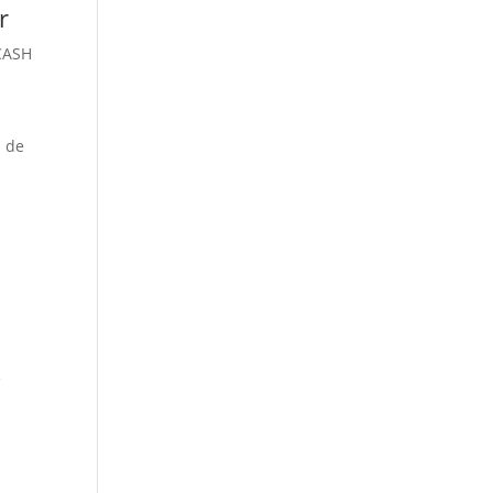
r
TCASH
s de
é