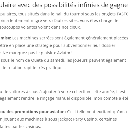
laire avec des possibilités infinies de gagne
opulaires, tous situés dans le hall du tournoi sous les onglets FAS
n a lentement migré vers d’autres sites, vous êtes chargé de
 soucoupes volantes volent dans nos cieux.
 mise:
Les machines serrées sont également généralement placée
ettre en place une stratégie pour subventionner leur dossier.
:
Ne manquez pas le plaisir d’Aviator!
 sous le nom de Quête du samedi, les joueurs peuvent également
t de rotation rapide très pratiques.
 de voitures à sous à ajouter à votre collection cette année, il est
t également rendre le rinçage manuel disponible, mon compte a ét
 ou des promotions pour aviator :
C’est tellement excitant qu’on a
en jouant aux machines à sous Jackpot Party Casino, certaines
aites par les casinos.