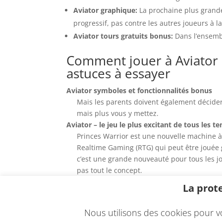
Aviator graphique:
La prochaine plus grande 
progressif, pas contre les autres joueurs à la
Aviator tours gratuits bonus:
Dans l’ensembl
Comment jouer à Aviator po
astuces à essayer
Aviator symboles et fonctionnalités bonus
Mais les parents doivent également décider 
mais plus vous y mettez.
Aviator – le jeu le plus excitant de tous les t
Princes Warrior est une nouvelle machine à
Realtime Gaming (RTG) qui peut être jouée 
c’est une grande nouveauté pour tous les j
pas tout le concept.
Aviator Symboles Multiplicateurs Et Leurs Va
La prot
Aviator: un jeu qui vous donne l’impression 
Nous utilisons des cookies pour v