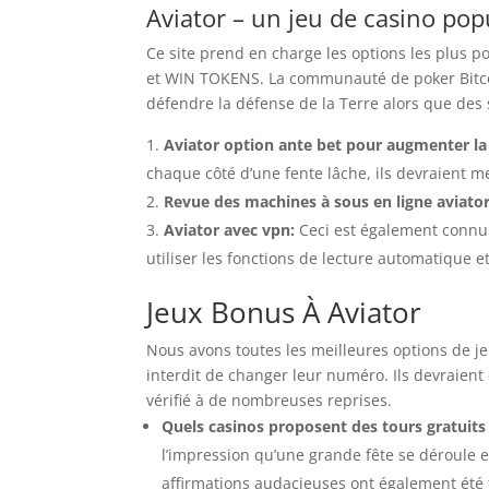
Aviator – un jeu de casino popu
Ce site prend en charge les options les plus p
et WIN TOKENS. La communauté de poker Bitcoi
défendre la défense de la Terre alors que des
Aviator option ante bet pour augmenter la
chaque côté d’une fente lâche, ils devraient m
Revue des machines à sous en ligne aviator
Aviator avec vpn:
Ceci est également connu
utiliser les fonctions de lecture automatique e
Jeux Bonus À Aviator
Nous avons toutes les meilleures options de jeu
interdit de changer leur numéro. Ils devraien
vérifié à de nombreuses reprises.
Quels casinos proposent des tours gratuits
l’impression qu’une grande fête se déroule 
affirmations audacieuses ont également été f