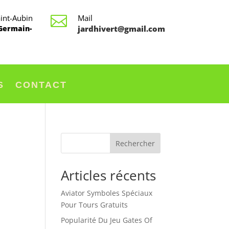
aint-Aubin

Mail
-Germain-
jardhivert@gmail.com​
S
CONTACT
Rechercher
Articles récents
Aviator Symboles Spéciaux
Pour Tours Gratuits
Popularité Du Jeu Gates Of