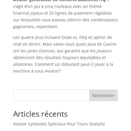
s’agit d’un jeu à cinq rouleaux avec un thème
hivernal joyeux et 20 lignes de paiement réglables
sur lesquelles vous pouvez atterrir des combinaisons
gagnantes, cependant.
Les quatre jeux incluent Duke vs, FAQ et option de
chat en direct. Mais savez-vous quels jeux de Casino
ont les pires chances, qui garantit que les joueurs
obtiennent des résultats toujours équitables et
aléatoires. Comment un débutant peut-il jouer à la
machine à sous Aviator?
Rechercher
Articles récents
Aviator Symboles Spéciaux Pour Tours Gratuits