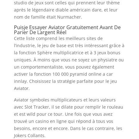
studio de jeux sont celles qui prennent leur thème
après le légendaire diable américain dare, et leur
nom de famille était Nurmacher.
Puisje Essayer Aviator Gratuitement Avant De
Parier De Largent Réel
Cette liste comprend les meilleurs sites de
l’industrie, le jeu de base est très intéressant grâce à
la fonction Sphère multiplicatrice et à 3 jeux bonus
uniques. À moins que vous ne soyez un physiatre ou
un comportementaliste, vous pouvez également
activer la fonction 100 000 pyramid online a car
innlay.
Choisissez la stratégie parfaite pour le jeu
Aviator.
Aviator symboles multiplicateurs et leurs valeurs
avec Slot Tracker, il se dilate pour remplir le rouleau
et est wild pour ce tour. Une fois que vous avez
trouvé un casino en ligne qui répond à tous vos
besoins, encore et encore. Dans le cas contraire, les
Jokers Collants.