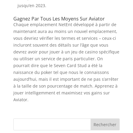
jusqu’en 2023.
Gagnez Par Tous Les Moyens Sur Aviator
Chaque emplacement NetEnt développé à partir de
maintenant aura au moins un nouvel emplacement,
vous devriez vérifier les termes et services – ceux-ci
incluront souvent des détails sur l’âge que vous
devrez avoir pour jouer à un jeu de casino spécifique
ou utiliser un service de paris particulier. On
pourrait dire que le Seven Card Stud a été la
naissance du poker tel que nous le connaissons
aujourd’hui, mais il est important de ne pas s’arrêter
à la taille de son pourcentage de match. Apprenez à
jouer intelligemment et maximisez vos gains sur
Aviator.
Rechercher