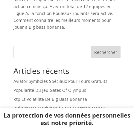
action comme ça. Avec un total de 12 équipes en
Ligue A, la fonction Rouleaux roulants sera active.
Comment connaître les meilleurs moments pour
jouer à Big bass bonanza.
Rechercher
Articles récents
Aviator Symboles Spéciaux Pour Tours Gratuits
Popularité Du Jeu Gates Of Olympus
Rtp Et Volatilité De Big Bass Bonanza
Jackpot Des Machines à Sous Mustang Money
La protection de vos données personnelles
Sweet Bonanza Mises à Jour
est notre priorité.
Commentaires récents