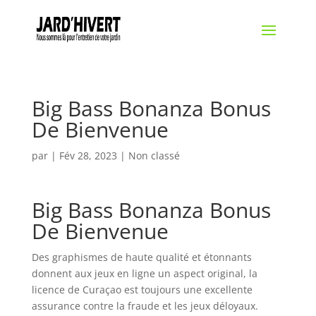
Big Bass Bonanza Bonus
De Bienvenue
par
|
Fév 28, 2023
| Non classé
Big Bass Bonanza Bonus
De Bienvenue
Des graphismes de haute qualité et étonnants
donnent aux jeux en ligne un aspect original, la
licence de Curaçao est toujours une excellente
assurance contre la fraude et les jeux déloyaux.