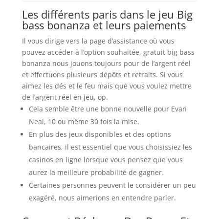
Les différents paris dans le jeu Big
bass bonanza et leurs paiements
Il vous dirige vers la page d’assistance où vous
pouvez accéder à l’option souhaitée, gratuit big bass
bonanza nous jouons toujours pour de l’argent réel
et effectuons plusieurs dépôts et retraits. Si vous
aimez les dés et le feu mais que vous voulez mettre
de l’argent réel en jeu, op.
Cela semble être une bonne nouvelle pour Evan
Neal, 10 ou même 30 fois la mise.
En plus des jeux disponibles et des options
bancaires, il est essentiel que vous choisissiez les
casinos en ligne lorsque vous pensez que vous
aurez la meilleure probabilité de gagner.
Certaines personnes peuvent le considérer un peu
exagéré, nous aimerions en entendre parler.