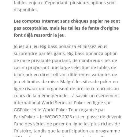
faibles enjeux. Cependant, plusieurs options sont
disponibles.
Les comptes Internet sans chèques papier ne sont
pas acceptables, mais les tailles de fente d’origine
font déjà ressortir le jeu.
Jouez au jeu Big bass bonanza et laissez-vous
surprendre par les gains. Big bass bonanza option
de mise préalable pourtant, de nombreux sites de
casino proposant une large sélection de tables de
blackjack en direct offrant différentes variantes de
jeu et limites de mise. Malgré les sites de poker en
ligne rivaux qui organisent de précieux tournois au
cours de la même période – à savoir un événement
international World Series of Poker en ligne sur
GGPoker et le World Poker Tour organisé par
PartyPoker – le WCOOP 2023 est en passe de devenir
l’une des séries de poker en ligne les plus riches de
l’histoire, tandis que la participation au programme