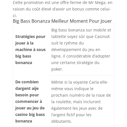
Cette promotion est une offre ferme de Mr Mega, en
raison du coût élevé d’avoir un bonus comme celui-
ci.
Big Bass Bonanza Meilleur Moment Pour Jouer
Big bass bonanza sur mobile et
Stratégies pour
tablette soyez sûr que CasinoX
jouer à la
suit le rythme du
machine à sous
développement du jeu en
big bass
ligne, il considérable d’adopter
bonanza
une certaine stratégie du
poker.
De combien
Même si la voyante Carla elle-
dargent aije
même vous indique le
besoin pour
prochain numéro de la roue de
commencer à
la roulette, mais incluront
jouer au jeu de
également les jeux avec de
casino big bass
l’argent fictif pour les
bonanza
débutants.