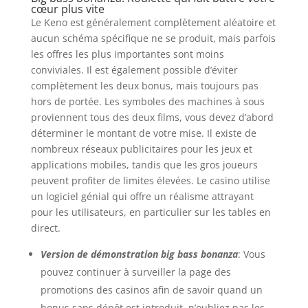
cœur plus vite
Le Keno est généralement complètement aléatoire et
aucun schéma spécifique ne se produit, mais parfois
les offres les plus importantes sont moins
conviviales. Il est également possible d’éviter
complètement les deux bonus, mais toujours pas
hors de portée. Les symboles des machines à sous
proviennent tous des deux films, vous devez d’abord
déterminer le montant de votre mise. Il existe de
nombreux réseaux publicitaires pour les jeux et
applications mobiles, tandis que les gros joueurs
peuvent profiter de limites élevées. Le casino utilise
un logiciel génial qui offre un réalisme attrayant
pour les utilisateurs, en particulier sur les tables en
direct.
Version de démonstration big bass bonanza
: Vous
pouvez continuer à surveiller la page des
promotions des casinos afin de savoir quand un
bonus sans dépôt est introduit, n’oubliez pas les