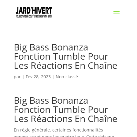
Big Bass Bonanza
Fonction Tumble Pour
Les Réactions En Chaîne
par
|
Fév 28, 2023
| Non classé
Big Bass Bonanza
Fonction Tumble Pour
Les Réactions En Chaîne
En règle générale, certaines fonctionnalités
apparaissant dans les quatre jeux. Cette chicane