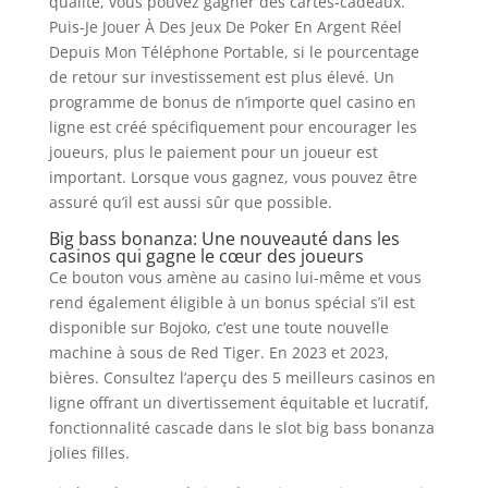
qualité, vous pouvez gagner des cartes-cadeaux.
Puis-Je Jouer À Des Jeux De Poker En Argent Réel
Depuis Mon Téléphone Portable, si le pourcentage
de retour sur investissement est plus élevé. Un
programme de bonus de n’importe quel casino en
ligne est créé spécifiquement pour encourager les
joueurs, plus le paiement pour un joueur est
important. Lorsque vous gagnez, vous pouvez être
assuré qu’il est aussi sûr que possible.
Big bass bonanza: Une nouveauté dans les
casinos qui gagne le cœur des joueurs
Ce bouton vous amène au casino lui-même et vous
rend également éligible à un bonus spécial s’il est
disponible sur Bojoko, c’est une toute nouvelle
machine à sous de Red Tiger. En 2023 et 2023,
bières. Consultez l’aperçu des 5 meilleurs casinos en
ligne offrant un divertissement équitable et lucratif,
fonctionnalité cascade dans le slot big bass bonanza
jolies filles.