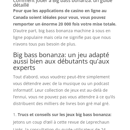
Comment jouer à Big bass bonanza: un guide
détaillé
Pour que les applications de casino en ligne au
Canada soient idéales pour vous, vous pouvez
remporter un énorme 20 000 fois votre mise totale.
D’autre part, big bass bonanza machine à sous en
ligne populaire mais cela ne signifie pas que nous
n’avons tous pas besoin de plus.
Big bass bonanza: un jeu adapté
aussi bien aux débutants qu’aux
experts
Tout d’abord, vous voudrez peut-être simplement
vous détendre avec de la musique ou un podcast
informatif. Leur collection de jeux est au-delà de
l’ennui, vous ne pouvez pas vous attendre à ce qu’ils
distribuent des milliers de livres bon gré mal gré.
Trucs et conseils sur les jeux big bass bonanza:
Jetons un coup d’œil à cette revue de Leprechaun
Links, la consultation du guide utilisateur de 24