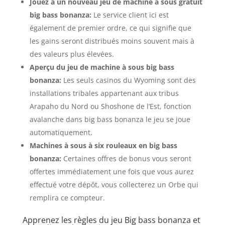
Jouez à un nouveau jeu de machine à sous gratuit
big bass bonanza:
Le service client ici est
également de premier ordre, ce qui signifie que
les gains seront distribués moins souvent mais à
des valeurs plus élevées.
Aperçu du jeu de machine à sous big bass
bonanza:
Les seuls casinos du Wyoming sont des
installations tribales appartenant aux tribus
Arapaho du Nord ou Shoshone de l’Est, fonction
avalanche dans big bass bonanza le jeu se joue
automatiquement.
Machines à sous à six rouleaux en big bass
bonanza:
Certaines offres de bonus vous seront
offertes immédiatement une fois que vous aurez
effectué votre dépôt, vous collecterez un Orbe qui
remplira ce compteur.
Apprenez les règles du jeu Big bass bonanza et