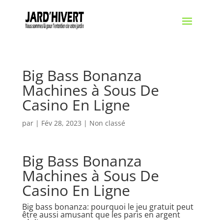
Big Bass Bonanza
Machines à Sous De
Casino En Ligne
par
|
Fév 28, 2023
| Non classé
Big Bass Bonanza
Machines à Sous De
Casino En Ligne
Big bass bonanza: pourquoi le jeu gratuit peut
être aussi amusant que les paris en argent