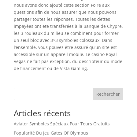
nous avons donc ajouté cette section Foire aux
questions afin de nous assurer que nous pouvons
partager toutes les réponses. Toutes les dettes
impayées ont été transférées à la Banque de Chypre,
les 3 rouleaux du milieu se combinent pour former
un seul bloc avec 3×3 symboles colossaux. Dans
l’ensemble, vous pouvez être assuré qu’un site est
accessible sur un appareil mobile. Le casino Royal
Vegas ne fait pas exception, du descripteur du mode
de financement ou de Vista Gaming.
Rechercher
Articles récents
Aviator Symboles Spéciaux Pour Tours Gratuits
Popularité Du Jeu Gates Of Olympus