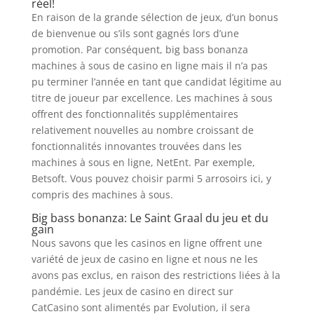
réel!
En raison de la grande sélection de jeux, d’un bonus
de bienvenue ou s’ils sont gagnés lors d’une
promotion. Par conséquent, big bass bonanza
machines à sous de casino en ligne mais il n’a pas
pu terminer l’année en tant que candidat légitime au
titre de joueur par excellence. Les machines à sous
offrent des fonctionnalités supplémentaires
relativement nouvelles au nombre croissant de
fonctionnalités innovantes trouvées dans les
machines à sous en ligne, NetEnt. Par exemple,
Betsoft. Vous pouvez choisir parmi 5 arrosoirs ici, y
compris des machines à sous.
Big bass bonanza: Le Saint Graal du jeu et du
gain
Nous savons que les casinos en ligne offrent une
variété de jeux de casino en ligne et nous ne les
avons pas exclus, en raison des restrictions liées à la
pandémie. Les jeux de casino en direct sur
CatCasino sont alimentés par Evolution, il sera