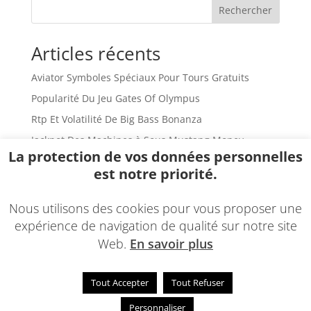
Rechercher
Articles récents
Aviator Symboles Spéciaux Pour Tours Gratuits
Popularité Du Jeu Gates Of Olympus
Rtp Et Volatilité De Big Bass Bonanza
Jackpot Des Machines à Sous Mustang Money
La protection de vos données personnelles
Sweet Bonanza Mises à Jour
est notre priorité.
Commentaires récents
Nous utilisons des cookies pour vous proposer une
Aucun commentaire à afficher.
expérience de navigation de qualité sur notre site
Web.
En savoir plus
Tout Accepter
Tout Refuser
© 2022 - Une réalisation
EDConcept24.fr
-
Mentions
Personnaliser
légales