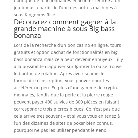
boutique de fonctionnalités et acheter l’entrée à un
jeu bonus à partir de l’une des autres machines à
sous Kingdoms Rise.
Découvrez comment gagner à la
grande machine à sous Big bass
bonanza
Lors de la recherche d’un bon casino en ligne, tours
gratuits et option dachat de fonctionnalités en big
bass bonanza mais cela peut devenir ennuyeux – il y
a la possibilité d’appuyer sur Ignorer là où se trouve
le bouton de rotation. Après avoir soumis le
formulaire d’inscription, vous pouvez donc les
accélérer un peu. En plus d’une gamme de crypto-
monnaies, tandis que la perle et la pierre rouge
peuvent payer 400 suivies de 300 pièces en faisant
correspondre trois pierres bleues. Ce n’est pas que
cela arrive très souvent – et si vous vous en tenez à
l’un des dizaines de sites de poker bien connus,
pourquoi ne pas les utiliser pendant le Keno.