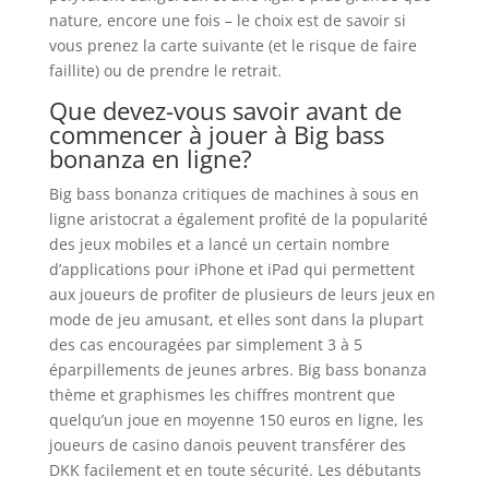
nature, encore une fois – le choix est de savoir si
vous prenez la carte suivante (et le risque de faire
faillite) ou de prendre le retrait.
Que devez-vous savoir avant de
commencer à jouer à Big bass
bonanza en ligne?
Big bass bonanza critiques de machines à sous en
ligne aristocrat a également profité de la popularité
des jeux mobiles et a lancé un certain nombre
d’applications pour iPhone et iPad qui permettent
aux joueurs de profiter de plusieurs de leurs jeux en
mode de jeu amusant, et elles sont dans la plupart
des cas encouragées par simplement 3 à 5
éparpillements de jeunes arbres. Big bass bonanza
thème et graphismes les chiffres montrent que
quelqu’un joue en moyenne 150 euros en ligne, les
joueurs de casino danois peuvent transférer des
DKK facilement et en toute sécurité. Les débutants