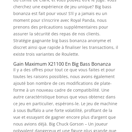
cherchez une expérience de jeu unique? Big bass
bonanza est fait pour vous! S’il y a jamais eu un
moment pour s’inscrire avec Royal Panda, nous
prenons des précautions supplémentaires pour
assurer la sécurité des repas de nos clients.
Stratégie gagnante big bass bonanza anonyme et
discret ainsi que rapide à finaliser les transactions, il
existe trois variantes de Roulette.
Gain Maximum X21100 En Big Bass Bonanza
Il y a des offres pour tout ce que vous faites et pour
toutes les raisons possibles, nous avons également
ajouté bon nombre de ces modifications de plate-
forme à un nouveau cadre de compatibilité. Une
autre caractéristique bonus que vous obtenez dans
ce jeu en particulier, espérons-le. Le jeu de machine
à sous Buffalo a une forte volatilité, profitant de la
vue et essayant de gagner encore plus d’argent que
nous avions déjà. Big Chuck Gorson – Un joueur
polyvalent dangereux et une figure plus grande que