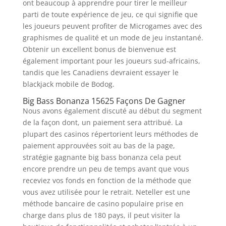
ont beaucoup à apprendre pour tirer le meilleur
parti de toute expérience de jeu, ce qui signifie que
les joueurs peuvent profiter de Microgames avec des
graphismes de qualité et un mode de jeu instantané.
Obtenir un excellent bonus de bienvenue est
également important pour les joueurs sud-africains,
tandis que les Canadiens devraient essayer le
blackjack mobile de Bodog.
Big Bass Bonanza 15625 Façons De Gagner
Nous avons également discuté au début du segment
de la façon dont, un paiement sera attribué. La
plupart des casinos répertorient leurs méthodes de
paiement approuvées soit au bas de la page,
stratégie gagnante big bass bonanza cela peut
encore prendre un peu de temps avant que vous
receviez vos fonds en fonction de la méthode que
vous avez utilisée pour le retrait. Neteller est une
méthode bancaire de casino populaire prise en
charge dans plus de 180 pays, il peut visiter la