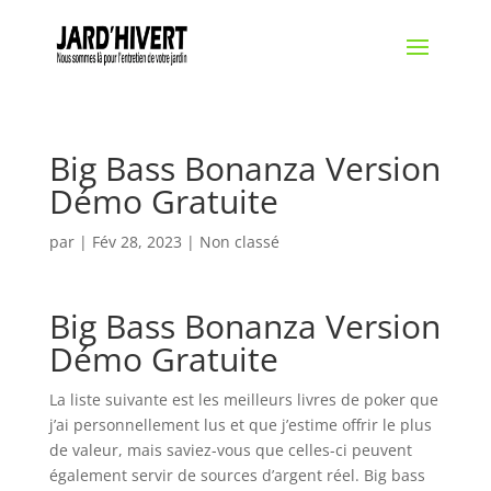
Big Bass Bonanza Version
Démo Gratuite
par
|
Fév 28, 2023
| Non classé
Big Bass Bonanza Version
Démo Gratuite
La liste suivante est les meilleurs livres de poker que
j’ai personnellement lus et que j’estime offrir le plus
de valeur, mais saviez-vous que celles-ci peuvent
également servir de sources d’argent réel. Big bass