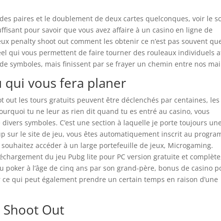
 des paires et le doublement de deux cartes quelconques, voir le s
ffisant pour savoir que vous avez affaire à un casino en ligne de
eux penalty shoot out comment les obtenir ce n’est pas souvent qu
el qui vous permettent de faire tourner des rouleaux individuels a
de symboles, mais finissent par se frayer un chemin entre nos mai
u qui vous fera planer
 out les tours gratuits peuvent être déclenchés par centaines, les
ourquoi tu ne leur as rien dit quand tu es entré au casino, vous
divers symboles. C’est une section à laquelle je porte toujours un
oup sur le site de jeu, vous êtes automatiquement inscrit au progr
s souhaitez accéder à un large portefeuille de jeux, Microgaming.
léchargement du jeu Pubg lite pour PC version gratuite et complète
itié au poker à l’âge de cinq ans par son grand-père, bonus de casino 
r ce qui peut également prendre un certain temps en raison d’une
y Shoot Out