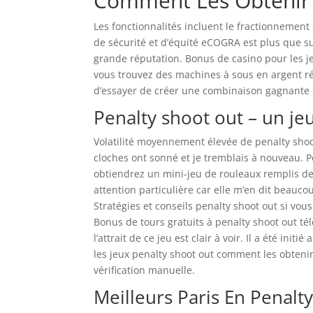
Comment Les Obtenir
Les fonctionnalités incluent le fractionnement
de sécurité et d’équité eCOGRA est plus que su
grande réputation. Bonus de casino pour les j
vous trouvez des machines à sous en argent ré
d’essayer de créer une combinaison gagnante 
Penalty shoot out – un je
Volatilité moyennement élevée de penalty shoot
cloches ont sonné et je tremblais à nouveau. P
obtiendrez un mini-jeu de rouleaux remplis de 
attention particulière car elle m’en dit beauc
Stratégies et conseils penalty shoot out si vou
Bonus de tours gratuits à penalty shoot out té
l’attrait de ce jeu est clair à voir. Il a été in
les jeux penalty shoot out comment les obteni
vérification manuelle.
Meilleurs Paris En Penalt