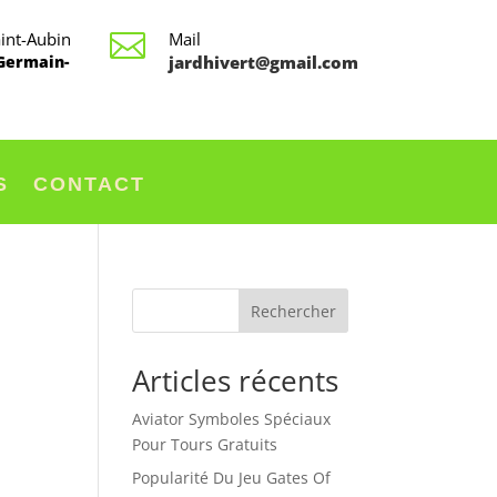
aint-Aubin

Mail
-Germain-
jardhivert@gmail.com​
S
CONTACT
Rechercher
Articles récents
Aviator Symboles Spéciaux
Pour Tours Gratuits
Popularité Du Jeu Gates Of