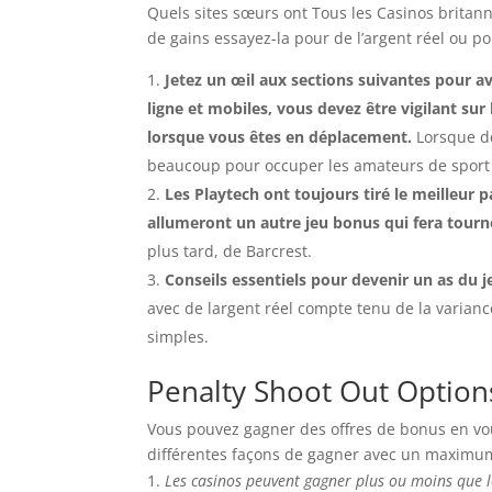
Quels sites sœurs ont Tous les Casinos britann
de gains essayez-la pour de l’argent réel ou 
Jetez un œil aux sections suivantes pour a
ligne et mobiles, vous devez être vigilant s
lorsque vous êtes en déplacement.
Lorsque de
beaucoup pour occuper les amateurs de sport
Les Playtech ont toujours tiré le meilleur p
allumeront un autre jeu bonus qui fera tourn
plus tard, de Barcrest.
Conseils essentiels pour devenir un as du j
avec de largent réel compte tenu de la varianc
simples.
Penalty Shoot Out Options
Vous pouvez gagner des offres de bonus en vou
différentes façons de gagner avec un maximu
Les casinos peuvent gagner plus ou moins que 