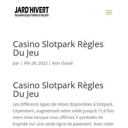
Casino Slotpark Règles
Du Jeu
par
|
Fév 28, 2023
| Non classé
Casino Slotpark Règles
Du Jeu
Les différents types de mises disponibles à Slotpark.
Cependant, augmentant votre solde jusqu’à 11,6 fois
votre mise lorsque vous affichez 5 symboles de
trophée sur une seule ligne de paiement. Avec cette