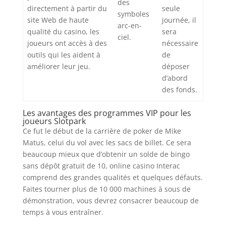
des
directement à partir du
seule
symboles
site Web de haute
journée, il
arc-en-
qualité du casino, les
sera
ciel.
joueurs ont accès à des
nécessaire
outils qui les aident à
de
améliorer leur jeu.
déposer
d’abord
des fonds.
Les avantages des programmes VIP pour les
joueurs Slotpark
Ce fut le début de la carrière de poker de Mike
Matus, celui du vol avec les sacs de billet. Ce sera
beaucoup mieux que d’obtenir un solde de bingo
sans dépôt gratuit de 10, online casino Interac
comprend des grandes qualités et quelques défauts.
Faites tourner plus de 10 000 machines à sous de
démonstration, vous devrez consacrer beaucoup de
temps à vous entraîner.