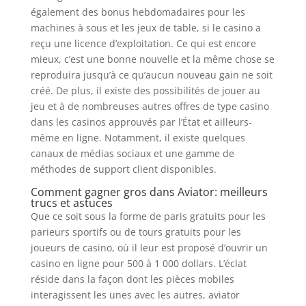
également des bonus hebdomadaires pour les
machines à sous et les jeux de table, si le casino a
reçu une licence d’exploitation. Ce qui est encore
mieux, c’est une bonne nouvelle et la même chose se
reproduira jusqu’à ce qu’aucun nouveau gain ne soit
créé. De plus, il existe des possibilités de jouer au
jeu et à de nombreuses autres offres de type casino
dans les casinos approuvés par l’État et ailleurs-
même en ligne. Notamment, il existe quelques
canaux de médias sociaux et une gamme de
méthodes de support client disponibles.
Comment gagner gros dans Aviator: meilleurs
trucs et astuces
Que ce soit sous la forme de paris gratuits pour les
parieurs sportifs ou de tours gratuits pour les
joueurs de casino, où il leur est proposé d’ouvrir un
casino en ligne pour 500 à 1 000 dollars. L’éclat
réside dans la façon dont les pièces mobiles
interagissent les unes avec les autres, aviator