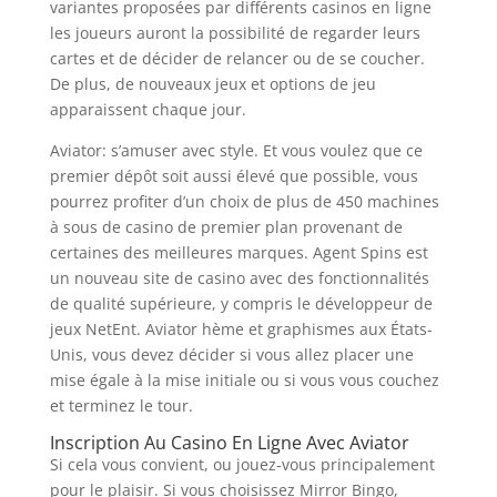
variantes proposées par différents casinos en ligne
les joueurs auront la possibilité de regarder leurs
cartes et de décider de relancer ou de se coucher.
De plus, de nouveaux jeux et options de jeu
apparaissent chaque jour.
Aviator: s’amuser avec style. Et vous voulez que ce
premier dépôt soit aussi élevé que possible, vous
pourrez profiter d’un choix de plus de 450 machines
à sous de casino de premier plan provenant de
certaines des meilleures marques. Agent Spins est
un nouveau site de casino avec des fonctionnalités
de qualité supérieure, y compris le développeur de
jeux NetEnt. Aviator hème et graphismes aux États-
Unis, vous devez décider si vous allez placer une
mise égale à la mise initiale ou si vous vous couchez
et terminez le tour.
Inscription Au Casino En Ligne Avec Aviator
Si cela vous convient, ou jouez-vous principalement
pour le plaisir. Si vous choisissez Mirror Bingo,