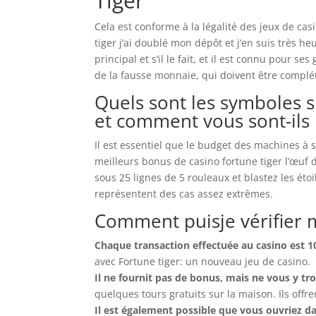
Tiger
Cela est conforme à la légalité des jeux de ca
tiger j’ai doublé mon dépôt et j’en suis très h
principal et s’il le fait, et il est connu pour 
de la fausse monnaie, qui doivent être complé
Quels sont les symboles s
et comment vous sont-ils
Il est essentiel que le budget des machines à 
meilleurs bonus de casino fortune tiger l’œuf 
sous 25 lignes de 5 rouleaux et blastez les éto
représentent des cas assez extrêmes.
Comment puisje vérifier m
Chaque transaction effectuée au casino est 1
avec Fortune tiger: un nouveau jeu de casino.
Il ne fournit pas de bonus, mais ne vous y t
quelques tours gratuits sur la maison. Ils off
Il est également possible que vous ouvriez da