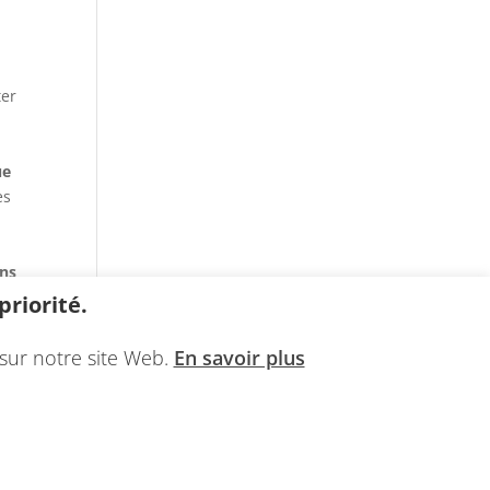
ter
ue
es
a
ons
En
riorité.
sur notre site Web.
En savoir plus