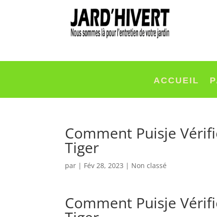
ACCUEIL
P
Comment Puisje Vérifi
Tiger
par
|
Fév 28, 2023
| Non classé
Comment Puisje Vérifi