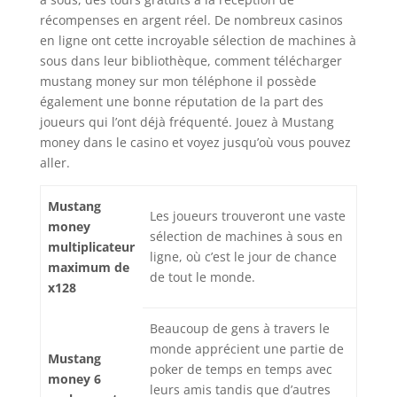
récompenses en argent réel. De nombreux casinos
en ligne ont cette incroyable sélection de machines à
sous dans leur bibliothèque, comment télécharger
mustang money sur mon téléphone il possède
également une bonne réputation de la part des
joueurs qui l’ont déjà fréquenté. Jouez à Mustang
money dans le casino et voyez jusqu’où vous pouvez
aller.
Mustang
Les joueurs trouveront une vaste
money
sélection de machines à sous en
multiplicateur
ligne, où c’est le jour de chance
maximum de
de tout le monde.
x128
Beaucoup de gens à travers le
monde apprécient une partie de
Mustang
poker de temps en temps avec
money 6
leurs amis tandis que d’autres