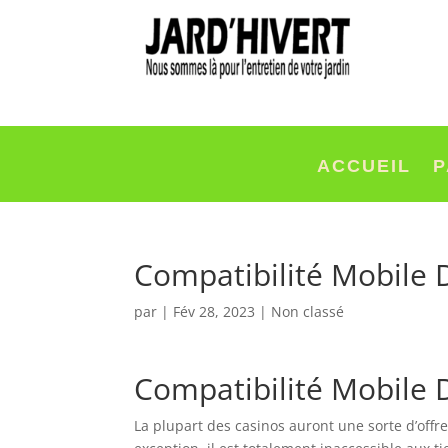
ACCUEIL
P
Compatibilité Mobile
par
|
Fév 28, 2023
| Non classé
Compatibilité Mobile
La plupart des casinos auront une sorte d’offr