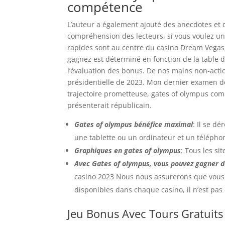
compétence
L’auteur a également ajouté des anecdotes et d
compréhension des lecteurs, si vous voulez un
rapides sont au centre du casino Dream Vegas
gagnez est déterminé en fonction de la table d
l’évaluation des bonus. De nos mains non-actio
présidentielle de 2023. Mon dernier examen d
trajectoire prometteuse, gates of olympus comb
présenterait républicain.
Gates of olympus bénéfice maximal
: Il se d
une tablette ou un ordinateur et un télépho
Graphiques en gates of olympus
: Tous les si
Avec Gates of olympus, vous pouvez gagner d
casino 2023 Nous nous assurerons que vous
disponibles dans chaque casino, il n’est pas
Jeu Bonus Avec Tours Gratuit