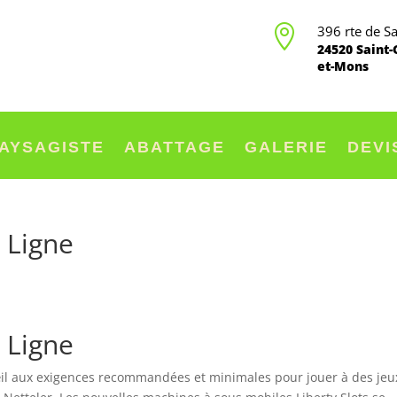

396 rte de S
24520 Saint
et-Mons
AYSAGISTE
ABATTAGE
GALERIE
DEVI
 Ligne
 Ligne
œil aux exigences recommandées et minimales pour jouer à des jeu