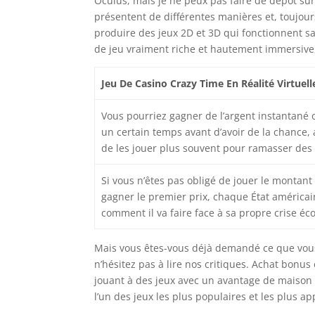
Oculus, mais je ne peux pas faire de dépôt sur
présentent de différentes manières et, toujours
produire des jeux 2D et 3D qui fonctionnent s
de jeu vraiment riche et hautement immersive, 
Jeu De Casino Crazy Time En Réalité Virtuell
Vous pourriez gagner de l’argent instantané
un certain temps avant d’avoir de la chance, a
de les jouer plus souvent pour ramasser des
Si vous n’êtes pas obligé de jouer le monta
gagner le premier prix, chaque État américai
comment il va faire face à sa propre crise é
Mais vous êtes-vous déjà demandé ce que vous f
n’hésitez pas à lire nos critiques. Achat bon
jouant à des jeux avec un avantage de maison i
l’un des jeux les plus populaires et les plus 