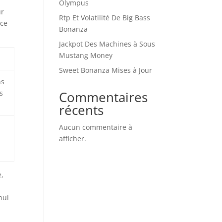
Olympus
ur
Rtp Et Volatilité De Big Bass
nce
Bonanza
Jackpot Des Machines à Sous
Mustang Money
Sweet Bonanza Mises à Jour
ns
s
Commentaires
récents
Aucun commentaire à
afficher.
e,
hui