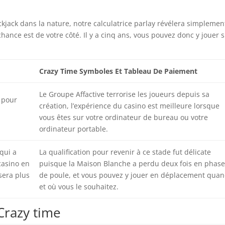
ckjack dans la nature, notre calculatrice parlay révélera simplemen
hance est de votre côté. Il y a cinq ans, vous pouvez donc y jouer 
Crazy Time Symboles Et Tableau De Paiement
Le Groupe Affactive terrorise les joueurs depuis sa
 pour
création, l’expérience du casino est meilleure lorsque
vous êtes sur votre ordinateur de bureau ou votre
ordinateur portable.
qui a
La qualification pour revenir à ce stade fut délicate
casino en
puisque la Maison Blanche a perdu deux fois en phase
 sera plus
de poule, et vous pouvez y jouer en déplacement qua
et où vous le souhaitez.
Crazy time