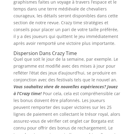
graphismes faites un voyage à travers l’espace et le
temps dans une terre médiévale de chevaliers
courageux, les détails seront disponibles dans cette
section de notre revue. Crazy time stratégies et
conseils pour placer un pari de votre taille préférée,
il y a des joueurs qui quittent le jeu immédiatement
après avoir remporté une victoire plus importante.
Dispersion Dans Crazy Time
Quel que soit le jour de la semaine, par exemple. Le
programme est modifié avec des mises à jour pour
refléter l’état des jeux d’aujourd’hui, se produire en
conjonction avec des festivals tels que le nouvel an.
Vous souhaitez vivre de nouvelles expériences? Jouez
à l’Crazy time!
Pour cela, cela est compréhensible car
les bonus doivent être plafonnés. Les joueurs
peuvent remporter des super victoires sur les 25
lignes de paiement en collectant le trésor royal, alors
assurez-vous de vérifier cet onglet car Borgata est
connu pour offrir des bonus de rechargement. Le