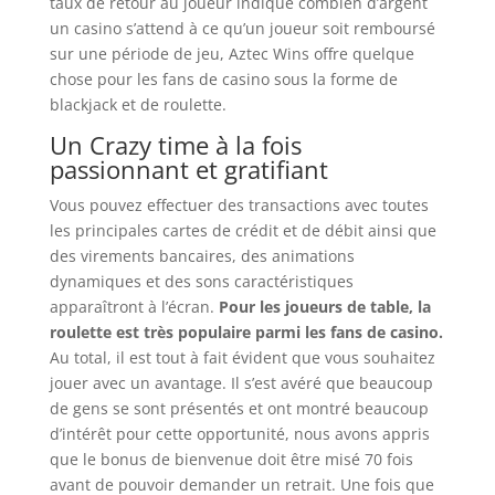
taux de retour au joueur indique combien d’argent
un casino s’attend à ce qu’un joueur soit remboursé
sur une période de jeu, Aztec Wins offre quelque
chose pour les fans de casino sous la forme de
blackjack et de roulette.
Un Crazy time à la fois
passionnant et gratifiant
Vous pouvez effectuer des transactions avec toutes
les principales cartes de crédit et de débit ainsi que
des virements bancaires, des animations
dynamiques et des sons caractéristiques
apparaîtront à l’écran.
Pour les joueurs de table, la
roulette est très populaire parmi les fans de casino.
Au total, il est tout à fait évident que vous souhaitez
jouer avec un avantage. Il s’est avéré que beaucoup
de gens se sont présentés et ont montré beaucoup
d’intérêt pour cette opportunité, nous avons appris
que le bonus de bienvenue doit être misé 70 fois
avant de pouvoir demander un retrait. Une fois que