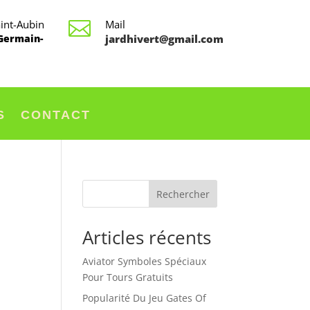
aint-Aubin

Mail
-Germain-
jardhivert@gmail.com​
S
CONTACT
Rechercher
Articles récents
Aviator Symboles Spéciaux
Pour Tours Gratuits
Popularité Du Jeu Gates Of