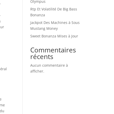
Olympus
p
Rtp Et Volatilité De Big Bass
Bonanza
-
s
Jackpot Des Machines à Sous
eur
Mustang Money
Sweet Bonanza Mises à Jour
Commentaires
récents
Aucun commentaire à
éral
afficher.
e
mme
 du