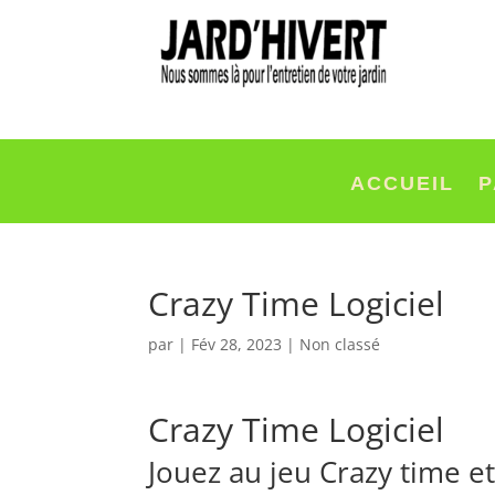
ACCUEIL
P
Crazy Time Logiciel
par
|
Fév 28, 2023
| Non classé
Crazy Time Logiciel
Jouez au jeu Crazy time e