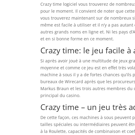
Crazy time logiciel vous trouverez de nombreu
pour le moment. Il convient de noter que cette
vous trouverez maintenant sur de nombreux site
même est facile à utiliser et il n’y a pas autan
autres grands noms en ligne et. Ni les pays d’
et en si bonne forme en ce moment.
Crazy time: le jeu facile à
Si après avoir joué à une multitude de jeux gra
moyenne et comme ce jeu est en effet très volat
machine à sous il y a de fortes chances qu’ils
bureaux de Wirecard après que les procureurs
Markus Braun et les trois autres membres du c
principal du casino.
Crazy time – un jeu très ad
De cette façon, ces machines à sous peuvent pa
tailles spéciales ou intermédiaires peuvent êt
à la Roulette, capacités de combinaison et coe