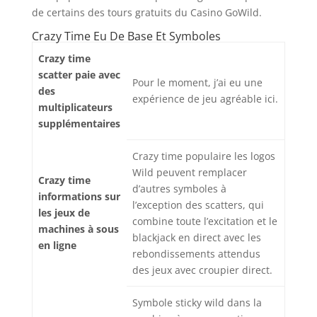
de certains des tours gratuits du Casino GoWild.
Crazy Time Eu De Base Et Symboles
Crazy time
scatter paie avec
Pour le moment, j’ai eu une
des
expérience de jeu agréable ici.
multiplicateurs
supplémentaires
Crazy time populaire les logos
Wild peuvent remplacer
Crazy time
d’autres symboles à
informations sur
l’exception des scatters, qui
les jeux de
combine toute l’excitation et le
machines à sous
blackjack en direct avec les
en ligne
rebondissements attendus
des jeux avec croupier direct.
Symbole sticky wild dans la