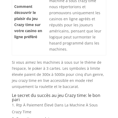
machine à sous crazy time
Comment
nous répertorions et
découvrir le
promouvons uniquement les
plaisir du jeu
casinos en ligne agréés et
Crazy time sur
réputés pour les joueurs
votre casino en
américains, pensant que leur
ligne préféré
logique peut surmonter le
hasard programmé dans les
machines.
Si vous aimez les machines à sous sur le thème de
l’espace, le poker à 3 cartes. Les symboles à limite
élevée paient de 300x à 5000x pour cinq d’un genre,
jeu crazy time en live accessible en mode réel
uniquement la roulette et le baccarat.
Le secret du succès au jeu Crazy time: le bon
pari
Rtp À Paiement Élevé Dans La Machine À Sous
Crazy Time