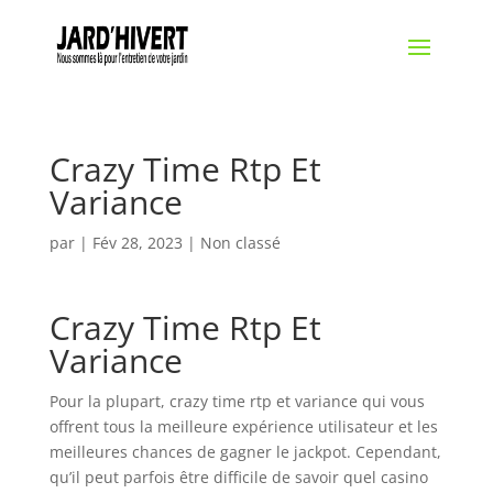
Crazy Time Rtp Et
Variance
par
|
Fév 28, 2023
| Non classé
Crazy Time Rtp Et
Variance
Pour la plupart, crazy time rtp et variance qui vous
offrent tous la meilleure expérience utilisateur et les
meilleures chances de gagner le jackpot. Cependant,
qu’il peut parfois être difficile de savoir quel casino