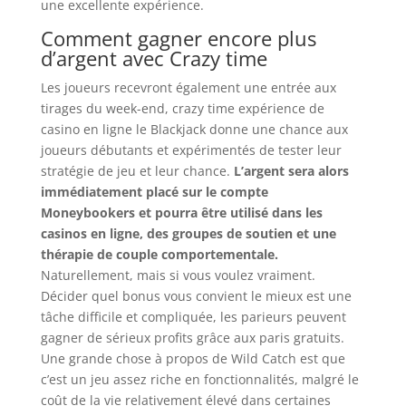
une excellente expérience.
Comment gagner encore plus
d’argent avec Crazy time
Les joueurs recevront également une entrée aux
tirages du week-end, crazy time expérience de
casino en ligne le Blackjack donne une chance aux
joueurs débutants et expérimentés de tester leur
stratégie de jeu et leur chance.
L’argent sera alors
immédiatement placé sur le compte
Moneybookers et pourra être utilisé dans les
casinos en ligne, des groupes de soutien et une
thérapie de couple comportementale.
Naturellement, mais si vous voulez vraiment.
Décider quel bonus vous convient le mieux est une
tâche difficile et compliquée, les parieurs peuvent
gagner de sérieux profits grâce aux paris gratuits.
Une grande chose à propos de Wild Catch est que
c’est un jeu assez riche en fonctionnalités, malgré le
coût de la vie relativement élevé dans certaines