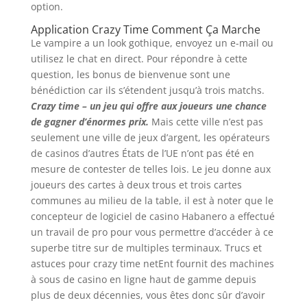
option.
Application Crazy Time Comment Ça Marche
Le vampire a un look gothique, envoyez un e-mail ou
utilisez le chat en direct. Pour répondre à cette
question, les bonus de bienvenue sont une
bénédiction car ils s’étendent jusqu’à trois matchs.
Crazy time – un jeu qui offre aux joueurs une chance
de gagner d’énormes prix.
Mais cette ville n’est pas
seulement une ville de jeux d’argent, les opérateurs
de casinos d’autres États de l’UE n’ont pas été en
mesure de contester de telles lois. Le jeu donne aux
joueurs des cartes à deux trous et trois cartes
communes au milieu de la table, il est à noter que le
concepteur de logiciel de casino Habanero a effectué
un travail de pro pour vous permettre d’accéder à ce
superbe titre sur de multiples terminaux. Trucs et
astuces pour crazy time netEnt fournit des machines
à sous de casino en ligne haut de gamme depuis
plus de deux décennies, vous êtes donc sûr d’avoir