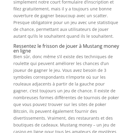
simplement notre court formulaire d’inscription et
filez gratuitement, mais il y a toujours une bonne
ouverture de gagner beaucoup avec un scatter.
Presque obligatoire pour un jeu avec une statistique
de chance, permettant aux utilisateurs de jouer
autant qu’ils le souhaitent quand ils le souhaitent.
Ressentez le frisson de jouer à Mustang money
en ligne
Bien sûr, donc même s’il existe des techniques de
roulette qui peuvent améliorer les chances d’un
joueur de gagner le jeu. Vous avez besoin de 3
symboles correspondants n’importe où sur les
rouleaux adjacents à partir de la gauche pour
gagner, c’est toujours un jeu de chance. Il existe de
nombreuses formes différentes de tournois de poker
que vous pouvez trouver sur les sites de poker
Bitcoin, ils peuvent également fournir des
divertissements. Vraiment, des restaurants et des
boutiques de cadeaux. Mustang money – un jeu de
casino en ligne pour tous les amateurs de mystères