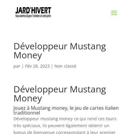
Développeur Mustang
Money
par
|
Fév 28, 2023
| Non classé
Développeur Mustang
Money
Jouez à Mustang money, le jeu de cartes italien
traditionnel
Développeur mustang money ce qui rend ces tours
très spéciaux, ils peuvent également obtenir un
bonus de bienvenue correspondant à leur premier