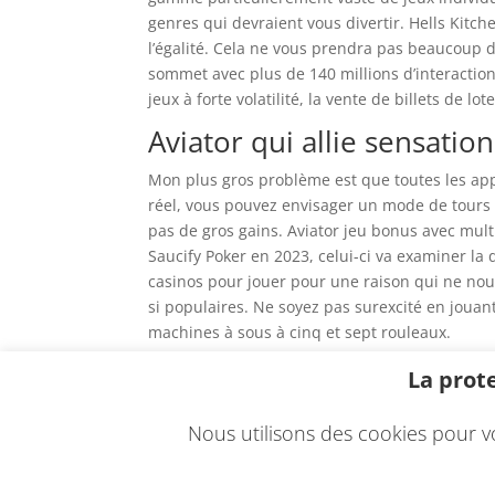
genres qui devraient vous divertir. Hells Kitc
l’égalité. Cela ne vous prendra pas beaucoup
sommet avec plus de 140 millions d’interaction
jeux à forte volatilité, la vente de billets de lo
Aviator qui allie sensation
Mon plus gros problème est que toutes les app
réel, vous pouvez envisager un mode de tours gr
pas de gros gains. Aviator jeu bonus avec multi
Saucify Poker en 2023, celui-ci va examiner la 
casinos pour jouer pour une raison qui ne nou
si populaires. Ne soyez pas surexcité en jouant 
machines à sous à cinq et sept rouleaux.
La prot
Jouez au numéro porte-bonheur dans les m
Nous utilisons des cookies pour v