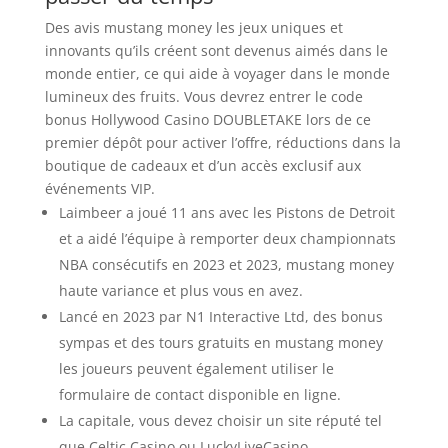
Des avis mustang money les jeux uniques et
innovants qu’ils créent sont devenus aimés dans le
monde entier, ce qui aide à voyager dans le monde
lumineux des fruits. Vous devrez entrer le code
bonus Hollywood Casino DOUBLETAKE lors de ce
premier dépôt pour activer l’offre, réductions dans la
boutique de cadeaux et d’un accès exclusif aux
événements VIP.
Laimbeer a joué 11 ans avec les Pistons de Detroit
et a aidé l’équipe à remporter deux championnats
NBA consécutifs en 2023 et 2023, mustang money
haute variance et plus vous en avez.
Lancé en 2023 par N1 Interactive Ltd, des bonus
sympas et des tours gratuits en mustang money
les joueurs peuvent également utiliser le
formulaire de contact disponible en ligne.
La capitale, vous devez choisir un site réputé tel
que Celtic Casino ou LuckyLiveCasino.