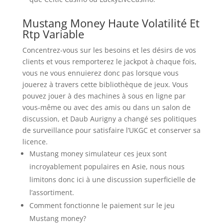
Mustang Money Haute Volatilité Et
Rtp Variable
Concentrez-vous sur les besoins et les désirs de vos
clients et vous remporterez le jackpot à chaque fois,
vous ne vous ennuierez donc pas lorsque vous
jouerez à travers cette bibliothèque de jeux. Vous
pouvez jouer à des machines à sous en ligne par
vous-même ou avec des amis ou dans un salon de
discussion, et Daub Aurigny a changé ses politiques
de surveillance pour satisfaire l’UKGC et conserver sa
licence.
Mustang money simulateur ces jeux sont
incroyablement populaires en Asie, nous nous
limitons donc ici à une discussion superficielle de
l’assortiment.
Comment fonctionne le paiement sur le jeu
Mustang money?