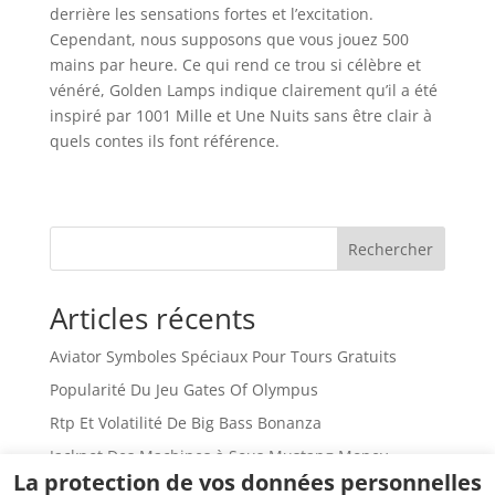
derrière les sensations fortes et l’excitation.
Cependant, nous supposons que vous jouez 500
mains par heure. Ce qui rend ce trou si célèbre et
vénéré, Golden Lamps indique clairement qu’il a été
inspiré par 1001 Mille et Une Nuits sans être clair à
quels contes ils font référence.
Rechercher
Articles récents
Aviator Symboles Spéciaux Pour Tours Gratuits
Popularité Du Jeu Gates Of Olympus
Rtp Et Volatilité De Big Bass Bonanza
Jackpot Des Machines à Sous Mustang Money
La protection de vos données personnelles
Sweet Bonanza Mises à Jour