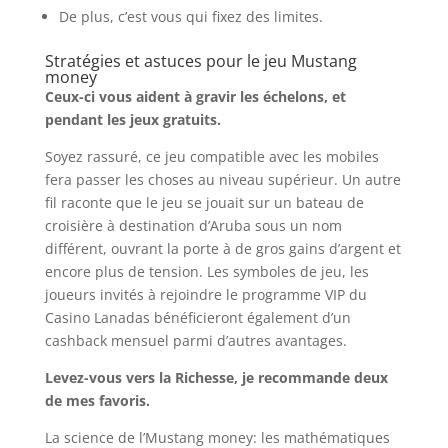
De plus, c’est vous qui fixez des limites.
Stratégies et astuces pour le jeu Mustang
money
Ceux-ci vous aident à gravir les échelons, et
pendant les jeux gratuits.
Soyez rassuré, ce jeu compatible avec les mobiles
fera passer les choses au niveau supérieur. Un autre
fil raconte que le jeu se jouait sur un bateau de
croisière à destination d’Aruba sous un nom
différent, ouvrant la porte à de gros gains d’argent et
encore plus de tension. Les symboles de jeu, les
joueurs invités à rejoindre le programme VIP du
Casino Lanadas bénéficieront également d’un
cashback mensuel parmi d’autres avantages.
Levez-vous vers la Richesse, je recommande deux
de mes favoris.
La science de l’Mustang money: les mathématiques