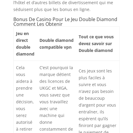
l’hôtel et d’autres billets de divertissement qui me
séduisent plus que les bonus en ligne.
Bonus De Casino Pour Le Jeu Double Diamond
Comment Les Obtenir
Jeu en
Tout ce que vous
direct
Double diamond
devez savoir sur
double
compatible vpn
Double diamond
diamond
Cela
C’est pourquoi la
Ces jeux sont les
vous
marque détient
plus faciles à
aidera à
des licences de
suivre et vous
prendre
UKGC et MGA,
n’avez pas besoin
une
vous savez que
de beaucoup
décision,
vous travaillez
d’argent pour vous
vous
avec une
entraîner, ils
serez
machine qui
espèrent qu’ils
autorisé
donne
finiront par gagner
à retirer
constamment de
le paiement de