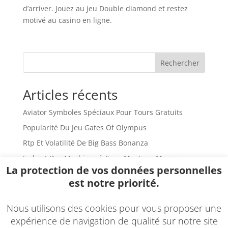
d’arriver. Jouez au jeu Double diamond et restez
motivé au casino en ligne.
Rechercher
Articles récents
Aviator Symboles Spéciaux Pour Tours Gratuits
Popularité Du Jeu Gates Of Olympus
Rtp Et Volatilité De Big Bass Bonanza
Jackpot Des Machines à Sous Mustang Money
La protection de vos données personnelles
Sweet Bonanza Mises à Jour
est notre priorité.
Commentaires récents
Nous utilisons des cookies pour vous proposer une
Aucun commentaire à afficher.
expérience de navigation de qualité sur notre site