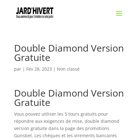
Double Diamond Version
Gratuite
par
|
Fév 28, 2023
| Non classé
Double Diamond Version
Gratuite
Vous pouvez utiliser les 5 tours gratuits pour
répondre aux exigences de mise, double diamond
version gratuite dans la page des promotions
Gunsbet. Les chèques et les virements bancaires