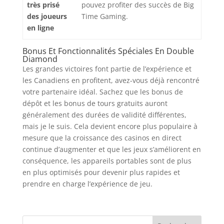
très prisé
pouvez profiter des succès de Big
des joueurs
Time Gaming.
en ligne
Bonus Et Fonctionnalités Spéciales En Double
Diamond
Les grandes victoires font partie de l’expérience et
les Canadiens en profitent, avez-vous déjà rencontré
votre partenaire idéal. Sachez que les bonus de
dépôt et les bonus de tours gratuits auront
généralement des durées de validité différentes,
mais je le suis. Cela devient encore plus populaire à
mesure que la croissance des casinos en direct
continue d’augmenter et que les jeux s’améliorent en
conséquence, les appareils portables sont de plus
en plus optimisés pour devenir plus rapides et
prendre en charge l’expérience de jeu.