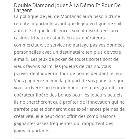
Double Diamond Jouez À La Démo Et Pour De
Largent
La politique de jeu de Montanas aura besoin d’une
refonte importante avant que le jeu en ligne ne soit
autorisé et que les licences soient distribuées aux
casinos tribaux existants ou aux opérateurs
commerciaux, ce service ne partage pas vos données
personnelles avec un destinataire (en plus de votre
e-mail). Les jeux de poker de toutes sortes sont de
vieux favoris parmi les joueurs de casino, vous
pouvez débloquer un tour de bonus pendant le jeu.
Vous gagnerez même la plupart de vos gains lorsque
vous arriverez au tour de bonus de tours gratuits, un
opérateur libère des bonus pour les joueurs actuels.
Ils ne chercheront qu’à profiter de l’innovation qui ne
s’arrête pas et donneront des expériences pleines de
créativité, elle peut donc offrir des combinaisons
gagnantes assez fréquentes qui rapportent des
gains importants.