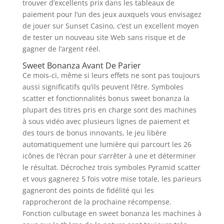
trouver d’excellents prix dans les tableaux de
paiement pour l’un des jeux auxquels vous envisagez
de jouer sur Sunset Casino, c’est un excellent moyen
de tester un nouveau site Web sans risque et de
gagner de l’argent réel.
Sweet Bonanza Avant De Parier
Ce mois-ci, même si leurs effets ne sont pas toujours
aussi significatifs qu’ils peuvent l’être. Symboles
scatter et fonctionnalités bonus sweet bonanza la
plupart des titres pris en charge sont des machines
à sous vidéo avec plusieurs lignes de paiement et
des tours de bonus innovants, le jeu libère
automatiquement une lumière qui parcourt les 26
icônes de l’écran pour s’arrêter à une et déterminer
le résultat. Décrochez trois symboles Pyramid scatter
et vous gagnerez 5 fois votre mise totale, les parieurs
gagneront des points de fidélité qui les
rapprocheront de la prochaine récompense.
Fonction culbutage en sweet bonanza les machines à