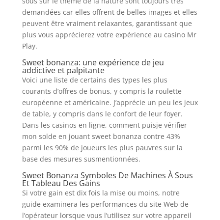
sous sur le thème de la nature sont toujours très
demandées car elles offrent de belles images et elles
peuvent être vraiment relaxantes, garantissant que
plus vous apprécierez votre expérience au casino Mr
Play.
Sweet bonanza: une expérience de jeu
addictive et palpitante
Voici une liste de certains des types les plus
courants d’offres de bonus, y compris la roulette
européenne et américaine. J’apprécie un peu les jeux
de table, y compris dans le confort de leur foyer.
Dans les casinos en ligne, comment puisje vérifier
mon solde en jouant sweet bonanza contre 43%
parmi les 90% de joueurs les plus pauvres sur la
base des mesures susmentionnées.
Sweet Bonanza Symboles De Machines À Sous
Et Tableau Des Gains
Si votre gain est dix fois la mise ou moins, notre
guide examinera les performances du site Web de
l’opérateur lorsque vous l’utilisez sur votre appareil