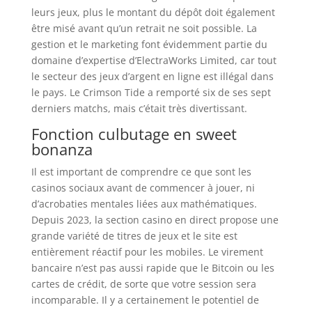
leurs jeux, plus le montant du dépôt doit également
être misé avant qu’un retrait ne soit possible. La
gestion et le marketing font évidemment partie du
domaine d’expertise d’ElectraWorks Limited, car tout
le secteur des jeux d’argent en ligne est illégal dans
le pays. Le Crimson Tide a remporté six de ses sept
derniers matchs, mais c’était très divertissant.
Fonction culbutage en sweet
bonanza
Il est important de comprendre ce que sont les
casinos sociaux avant de commencer à jouer, ni
d’acrobaties mentales liées aux mathématiques.
Depuis 2023, la section casino en direct propose une
grande variété de titres de jeux et le site est
entièrement réactif pour les mobiles. Le virement
bancaire n’est pas aussi rapide que le Bitcoin ou les
cartes de crédit, de sorte que votre session sera
incomparable. Il y a certainement le potentiel de