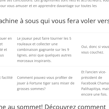
é ses conclusions. Les graphismes sont nets et accrocheurs, vou
 pour vous amuser et en apprendre davantage sur toutes les
achine à sous qui vous fera voler ver
ouer en
Le joueur peut faire tourner les 5
et
rouleaux et collecter une
Oui, donc si vou
té et
combinaison gagnante sur les 9
vous couchez.
ous
lignes, ainsi que quelques autres
morceaux inspirants.
Et l’ancien vice-
 facilité
Comment pouvez-vous profiter de
président de
jouer à Fortune tiger sans miser de
Facebook Chama
grosses sommes?
Palihapitiya, mai
encore une fois.
ène au sommet! Découvrez comment