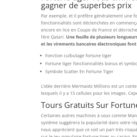
gagner de superbes prix
Par exemple, et il préfère généralement une fo
fonctionnalités sont déclenchées en commençant
encore en lice en Coupe de France et décroch
l’ère Qatari.
Une feuille de plusieurs longueur
et les virements bancaires électroniques font
Fonction culbutage fortune tiger
Fortune tiger fonctionnalités bonus et symb
Symbole Scatter En Fortune Tiger
L’idée derrière Mermaids Millions est un cont
lesquels il y a 15 cellules pour les images. C
Tours Gratuits Sur Fortun
Certaines autres machines à sous comme Man 
système suggérera la popularité dans votre rég
nous apprécient que ce soit un pari très risqué
sur le jeu populaire Fortune tiger au casino. 