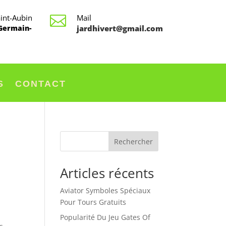
aint-Aubin

Mail
-Germain-
jardhivert@gmail.com​
S
CONTACT
Rechercher
Articles récents
Aviator Symboles Spéciaux
Pour Tours Gratuits
Popularité Du Jeu Gates Of