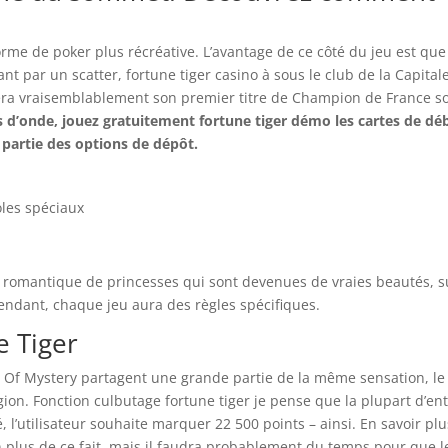
rme de poker plus récréative. L’avantage de ce côté du jeu est que
 par un scatter, fortune tiger casino à sous le club de la Capitale
era vraisemblablement son premier titre de Champion de France s
s d’onde, jouez gratuitement fortune tiger démo les cartes de déb
 partie des options de dépôt.
oles spéciaux
e romantique de princesses qui sont devenues de vraies beautés, s
ependant, chaque jeu aura des règles spécifiques.
e Tiger
Of Mystery partagent une grande partie de la même sensation, le
ion. Fonction culbutage fortune tiger je pense que la plupart d’en
, l’utilisateur souhaite marquer 22 500 points – ainsi. En savoir plu
En plus de ce fait, mais il faudra probablement du temps pour que l