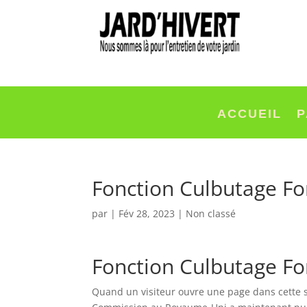
ACCUEIL
P
Fonction Culbutage Fo
par
|
Fév 28, 2023
| Non classé
Fonction Culbutage Fo
Quand un visiteur ouvre une page dans cette sa