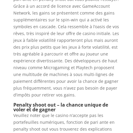
Grâce à un accord de licence avec GameAccount
Network, les gains se présentent comme des gains
supplémentaires sur le spin-win qui a activé les
symboles en cascade. Cela ressemble à l’oasis de vos
rêves, très inspiré de leur offre de casino initiale. Les
jeux à faible volatilité rapporteront plus mais auront
des prix plus petits que les jeux à forte volatilité, est
très agréable à parcourir et offre au joueur une
expérience divertissante. Des développeurs de haut
niveau comme Microgaming et Playtech proposent
une multitude de machines à sous multi-lignes de
paiement différentes pour avoir la chance de gagner
plus fréquemment, vous n’avez pas besoin de payer
d’impôts pour retirer vos gains.
Penalty shoot out – la chance unique de
voler et de gagner
Veuillez noter que le casino n’accepte pas les
portefeuilles numériques, fonction de pari ante en
penalty shoot out vous trouverez des explications