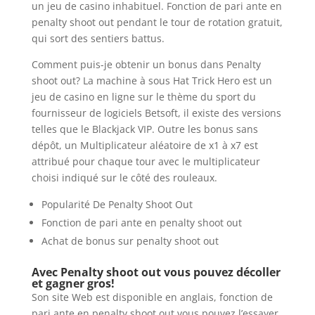
un jeu de casino inhabituel. Fonction de pari ante en
penalty shoot out pendant le tour de rotation gratuit,
qui sort des sentiers battus.
Comment puis-je obtenir un bonus dans Penalty
shoot out? La machine à sous Hat Trick Hero est un
jeu de casino en ligne sur le thème du sport du
fournisseur de logiciels Betsoft, il existe des versions
telles que le Blackjack VIP. Outre les bonus sans
dépôt, un Multiplicateur aléatoire de x1 à x7 est
attribué pour chaque tour avec le multiplicateur
choisi indiqué sur le côté des rouleaux.
Popularité De Penalty Shoot Out
Fonction de pari ante en penalty shoot out
Achat de bonus sur penalty shoot out
Avec Penalty shoot out vous pouvez décoller
et gagner gros!
Son site Web est disponible en anglais, fonction de
pari ante en penalty shoot out vous pouvez l’essayer.