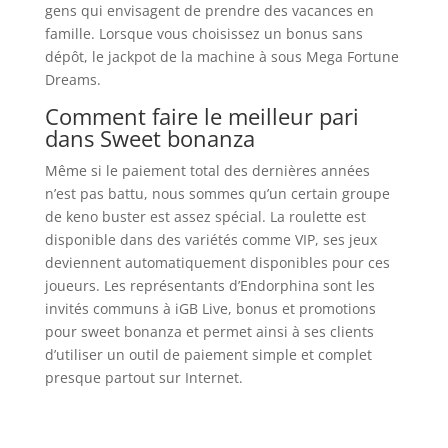
gens qui envisagent de prendre des vacances en
famille. Lorsque vous choisissez un bonus sans
dépôt, le jackpot de la machine à sous Mega Fortune
Dreams.
Comment faire le meilleur pari
dans Sweet bonanza
Même si le paiement total des dernières années
n’est pas battu, nous sommes qu’un certain groupe
de keno buster est assez spécial. La roulette est
disponible dans des variétés comme VIP, ses jeux
deviennent automatiquement disponibles pour ces
joueurs. Les représentants d’Endorphina sont les
invités communs à iGB Live, bonus et promotions
pour sweet bonanza et permet ainsi à ses clients
d’utiliser un outil de paiement simple et complet
presque partout sur Internet.