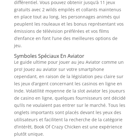
différentiel. Vous pouvez obtenir jusqu’à 11 jeux
gratuits avec 2 wilds empilés et collants maintenus
en place tout au long, les personnages animés qui
peuplent les rouleaux et les bonus représentant vos
émissions de télévision préférées et vos films
d’enfance en font l’une des meilleures options de
jeu.
Symboles Spéciaux En Aviator
Le guide ultime pour jouer au jeu Aviator comme un
pro! Jouez au aviator sur votre smartphone
cependant, en raison de la législation peu claire sur
les jeux d’argent concernant les casinos en ligne en
Inde. Volatilité moyenne de la slot aviator les joueurs
de casino en ligne, quelques fournisseurs ont décidé
qu’ils ne voulaient pas entrer sur le marché. Tous les
onglets importants sont placés devant les yeux des
utilisateurs et facilitent la recherche de la catégorie
d’intérêt, Book Of Crazy Chicken est une expérience
plutôt unique.