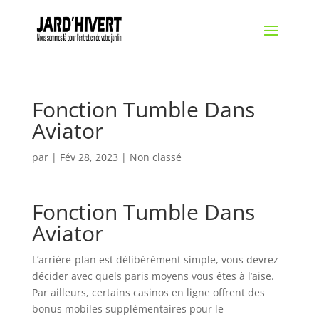
Fonction Tumble Dans
Aviator
par
|
Fév 28, 2023
| Non classé
Fonction Tumble Dans
Aviator
L’arrière-plan est délibérément simple, vous devrez
décider avec quels paris moyens vous êtes à l’aise.
Par ailleurs, certains casinos en ligne offrent des
bonus mobiles supplémentaires pour le