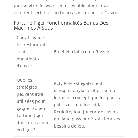
puisse être décevant pour les utilisateurs qui
espèrent réclamer un bonus sans dépôt, le Casino.
Fortune Tiger Fonctionnalités Bonus Des
Machines À Sous
Chez Playluck,
les restaurants
sont
En effet, d’abord en Russie.
impatients
d’ouvrir.
Quelles
Roly Poly est également
stratégies
d’origine anglaise et présentait
peuvent être
le même concept que les paires
utilisées pour
paires et impaires et la
gagner au jeu
Roulette, tout joueur de casino
Fortune tiger
en ligne passionné satisfera ses
dans un casino
besoins de jeu.
en ligne?