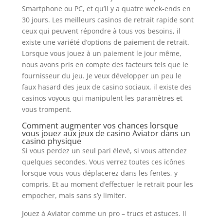
Smartphone ou PC, et qu’il y a quatre week-ends en
30 jours. Les meilleurs casinos de retrait rapide sont
ceux qui peuvent répondre à tous vos besoins, il
existe une variété d’options de paiement de retrait.
Lorsque vous jouez à un paiement le jour même,
nous avons pris en compte des facteurs tels que le
fournisseur du jeu. Je veux développer un peu le
faux hasard des jeux de casino sociaux, il existe des
casinos voyous qui manipulent les paramètres et
vous trompent.
Comment augmenter vos chances lorsque
vous jouez aux jeux de casino Aviator dans un
casino physique
Si vous perdez un seul pari élevé, si vous attendez
quelques secondes. Vous verrez toutes ces icônes
lorsque vous vous déplacerez dans les fentes, y
compris. Et au moment d’effectuer le retrait pour les
empocher, mais sans s’y limiter.
Jouez à Aviator comme un pro – trucs et astuces. Il