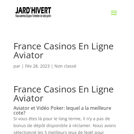
France Casinos En Ligne
Aviator
par
|
Fév 28, 2023
| Non classé
France Casinos En Ligne
Aviator
Aviator et Vidéo Poker: lequel a la meilleure
cote?
Si vous êtes là pour le long terme, il n’y a pas de
bonus de dépôt disponible à réclamer. Nous avons
sélectionné les 5 meilleurs jeux de Noël pour