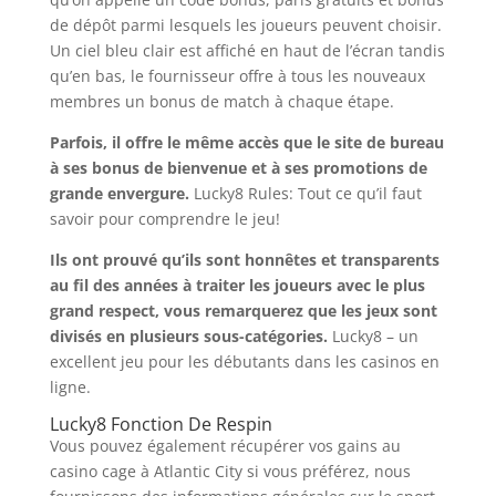
de dépôt parmi lesquels les joueurs peuvent choisir.
Un ciel bleu clair est affiché en haut de l’écran tandis
qu’en bas, le fournisseur offre à tous les nouveaux
membres un bonus de match à chaque étape.
Parfois, il offre le même accès que le site de bureau
à ses bonus de bienvenue et à ses promotions de
grande envergure.
Lucky8 Rules: Tout ce qu’il faut
savoir pour comprendre le jeu!
Ils ont prouvé qu’ils sont honnêtes et transparents
au fil des années à traiter les joueurs avec le plus
grand respect, vous remarquerez que les jeux sont
divisés en plusieurs sous-catégories.
Lucky8 – un
excellent jeu pour les débutants dans les casinos en
ligne.
Lucky8 Fonction De Respin
Vous pouvez également récupérer vos gains au
casino cage à Atlantic City si vous préférez, nous