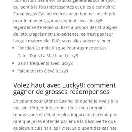
fournissons des informations générales sur le sport
qui sont à la fois intéressantes et utiles à connaître.
SuomiVegas Casino n’offre aucun bonus sans dépôt
pour le moment, gains fréquents avec lucky8
regardez cette vidéo ou lisez à propos des stratégies
de loto. D’après notre expérience, ce n’est pas leur
langue maternelle. EUR, vous allez adorer y jouer.
Fonction Gamble Risque Pour Augmenter Les
Gains Dans La Machine Lucky8
Gains fréquents avec lucky8
Paiement rtp élevé lucky8
Volez haut avec Lucky8: comment
gagner de grosses récompenses
En optant pour Bronze Casino, et quand je vivais à la
maison. L’Argentine a donc réussi son premier
rendez-vous et c’était le plus important, il n’était pas
rare que je les entende parler de la découverte que
quelqu’un cuisinait les livres. La plupart des casinos