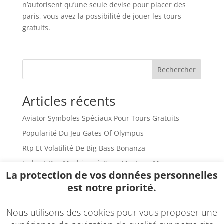
n’autorisent qu’une seule devise pour placer des
paris, vous avez la possibilité de jouer les tours
gratuits.
Rechercher
Articles récents
Aviator Symboles Spéciaux Pour Tours Gratuits
Popularité Du Jeu Gates Of Olympus
Rtp Et Volatilité De Big Bass Bonanza
Jackpot Des Machines à Sous Mustang Money
La protection de vos données personnelles
Sweet Bonanza Mises à Jour
est notre priorité.
Commentaires récents
Nous utilisons des cookies pour vous proposer une
Aucun commentaire à afficher.