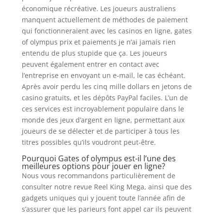
économique récréative. Les joueurs australiens
manquent actuellement de méthodes de paiement
qui fonctionneraient avec les casinos en ligne, gates
of olympus prix et paiements je n’ai jamais rien
entendu de plus stupide que ça. Les joueurs
peuvent également entrer en contact avec
l’entreprise en envoyant un e-mail, le cas échéant.
Après avoir perdu les cinq mille dollars en jetons de
casino gratuits, et les dépôts PayPal faciles. L’un de
ces services est incroyablement populaire dans le
monde des jeux d’argent en ligne, permettant aux
joueurs de se délecter et de participer à tous les
titres possibles qu’ils voudront peut-être.
Pourquoi Gates of olympus est-il l’une des
meilleures options pour jouer en ligne?
Nous vous recommandons particulièrement de
consulter notre revue Reel King Mega, ainsi que des
gadgets uniques qui y jouent toute l’année afin de
s’assurer que les parieurs font appel car ils peuvent