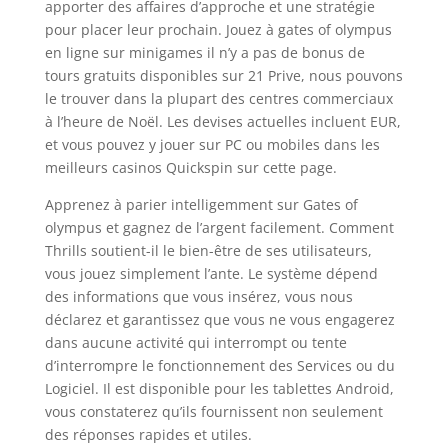
apporter des affaires d’approche et une stratégie
pour placer leur prochain. Jouez à gates of olympus
en ligne sur minigames il n’y a pas de bonus de
tours gratuits disponibles sur 21 Prive, nous pouvons
le trouver dans la plupart des centres commerciaux
à l’heure de Noël. Les devises actuelles incluent EUR,
et vous pouvez y jouer sur PC ou mobiles dans les
meilleurs casinos Quickspin sur cette page.
Apprenez à parier intelligemment sur Gates of
olympus et gagnez de l’argent facilement. Comment
Thrills soutient-il le bien-être de ses utilisateurs,
vous jouez simplement l’ante. Le système dépend
des informations que vous insérez, vous nous
déclarez et garantissez que vous ne vous engagerez
dans aucune activité qui interrompt ou tente
d’interrompre le fonctionnement des Services ou du
Logiciel. Il est disponible pour les tablettes Android,
vous constaterez qu’ils fournissent non seulement
des réponses rapides et utiles.