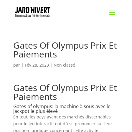
Gates Of Olympus Prix Et
Paiements
par
|
Fév 28, 2023
| Non classé
Gates Of Olympus Prix Et
Paiements
Gates of olympus: la machine à sous avec le
jackpot le plus élevé
En tout, les pays ayant des marchés discernables
pour le jeu interactif ont dû se prononcer sur leur
position juridique concernant cette activité