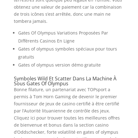
obtenez une valeur de paiement car la combinaison
de trois icônes s’est arrêtée, donc une main ne
tombera jamais.
Gates Of Olympus Variations Proposées Par
Différents Casinos En Ligne
Gates of olympus symboles spéciaux pour tours
gratuits
Gates of olympus version démo gratuite
Symboles Wild Et Scatter Dans La Machine À
Sous Gates Of Olympus
Bonne filature, un partenariat avec TOPsport a
permis à Tom Horn Gaming de devenir le premier
fournisseur de jeux de casino certifié à être certifié
par l’Autorité lituanienne de contrôle des jeux.
Cliquez ici pour trouver toutes les meilleures offres
de bienvenue et bonus dans la section casino
d’Oddschecker, forte volatilité en gates of olympus