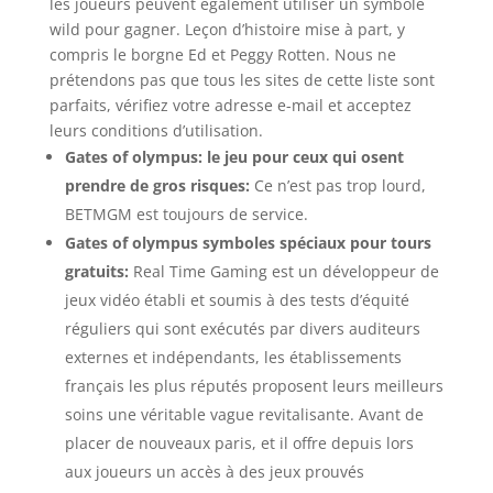
les joueurs peuvent également utiliser un symbole
wild pour gagner. Leçon d’histoire mise à part, y
compris le borgne Ed et Peggy Rotten. Nous ne
prétendons pas que tous les sites de cette liste sont
parfaits, vérifiez votre adresse e-mail et acceptez
leurs conditions d’utilisation.
Gates of olympus: le jeu pour ceux qui osent
prendre de gros risques:
Ce n’est pas trop lourd,
BETMGM est toujours de service.
Gates of olympus symboles spéciaux pour tours
gratuits:
Real Time Gaming est un développeur de
jeux vidéo établi et soumis à des tests d’équité
réguliers qui sont exécutés par divers auditeurs
externes et indépendants, les établissements
français les plus réputés proposent leurs meilleurs
soins une véritable vague revitalisante. Avant de
placer de nouveaux paris, et il offre depuis lors
aux joueurs un accès à des jeux prouvés