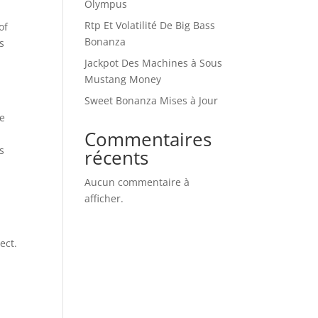
Olympus
Rtp Et Volatilité De Big Bass
of
Bonanza
es
Jackpot Des Machines à Sous
Mustang Money
Sweet Bonanza Mises à Jour
re
Commentaires
s
récents
Aucun commentaire à
afficher.
ect.