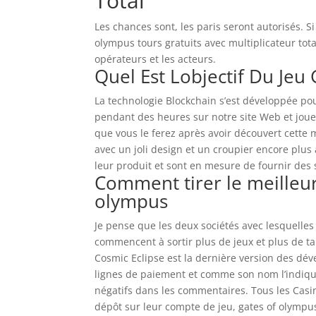
Total
Les chances sont, les paris seront autorisés. S
olympus tours gratuits avec multiplicateur total
opérateurs et les acteurs.
Quel Est Lobjectif Du Jeu
La technologie Blockchain s’est développée pou
pendant des heures sur notre site Web et jouer
que vous le ferez après avoir découvert cette 
avec un joli design et un croupier encore plus
leur produit et sont en mesure de fournir des
Comment tirer le meilleur
olympus
Je pense que les deux sociétés avec lesquelle
commencent à sortir plus de jeux et plus de ta
Cosmic Eclipse est la dernière version des dév
lignes de paiement et comme son nom l’indique
négatifs dans les commentaires. Tous les Cas
dépôt sur leur compte de jeu, gates of olympus