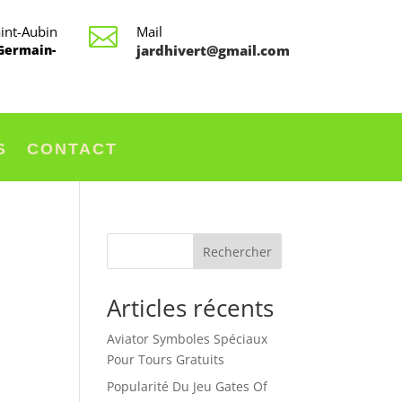
aint-Aubin

Mail
-Germain-
jardhivert@gmail.com​
S
CONTACT
Rechercher
Articles récents
Aviator Symboles Spéciaux
Pour Tours Gratuits
Popularité Du Jeu Gates Of