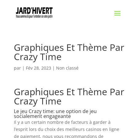
Graphiques Et Thème Par
Crazy Time
par
|
Fév 28, 2023
| Non classé
Graphiques Et Thème Par
Crazy Time
Le jeu Crazy time: une option de jeu
socialement engageante
Il y a un certain nombre de facteurs à garder à
l’esprit lors du choix des meilleurs casinos en ligne
de paiement, nous vous recommandons de