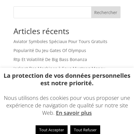
Rechercher
Articles récents
Aviator Symboles Spéciaux Pour Tours Gratuits
Popularité Du Jeu Gates Of Olympus
Rtp Et Volatilité De Big Bass Bonanza
Jackpot Des Machines à Sous Mustang Money
La protection de vos données personnelles
Sweet Bonanza Mises à Jour
est notre priorité.
Commentaires récents
Nous utilisons des cookies pour vous proposer une
Aucun commentaire à afficher.
expérience de navigation de qualité sur notre site
Web.
En savoir plus
Tout Accepter
Tout Refuser