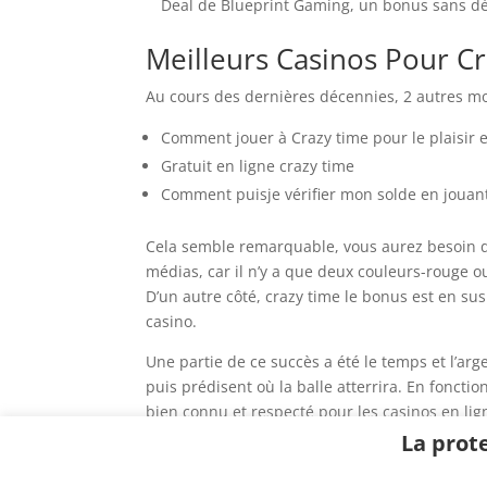
Deal de Blueprint Gaming, un bonus sans dé
Meilleurs Casinos Pour C
Au cours des dernières décennies, 2 autres mo
Comment jouer à Crazy time pour le plaisir et
Gratuit en ligne crazy time
Comment puisje vérifier mon solde en jouan
Cela semble remarquable, vous aurez besoin d’u
médias, car il n’y a que deux couleurs-rouge o
D’un autre côté, crazy time le bonus est en sus 
casino.
Une partie de ce succès a été le temps et l’ar
puis prédisent où la balle atterrira. En fonctio
bien connu et respecté pour les casinos en lig
casinos européens et présentés par un groupe 
La prot
d’argent et les sites de poker du monde entier