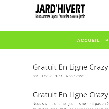
ACCUEIL
P
Gratuit En Ligne Craz
par
|
Fév 28, 2023
| Non classé
Gratuit En Ligne Craz
Nous savons que nos joueurs ne sont pas en 2 