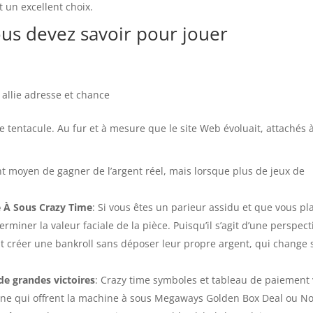
 un excellent choix.
ous devez savoir pour jouer
 allie adresse et chance
 tentacule. Au fur et à mesure que le site Web évoluait, attachés 
nt moyen de gagner de l’argent réel, mais lorsque plus de jeux de
e À Sous Crazy Time
:
Si vous êtes un parieur assidu et que vous pl
miner la valeur faciale de la pièce. Puisqu’il s’agit d’une perspect
t créer une bankroll sans déposer leur propre argent, qui change 
de grandes victoires
:
Crazy time symboles et tableau de paiement 
ligne qui offrent la machine à sous Megaways Golden Box Deal ou N