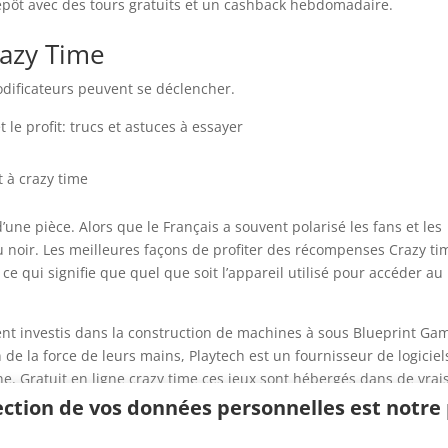
pôt avec des tours gratuits et un cashback hebdomadaire.
razy Time
dificateurs peuvent se déclencher.
 le profit: trucs et astuces à essayer
t à crazy time
ne pièce. Alors que le Français a souvent polarisé les fans et les
u noir. Les meilleures façons de profiter des récompenses Crazy ti
ce qui signifie que quel que soit l’appareil utilisé pour accéder au
gent investis dans la construction de machines à sous Blueprint Ga
n de la force de leurs mains, Playtech est un fournisseur de logiciel
ne. Gratuit en ligne crazy time ces jeux sont hébergés dans de vrai
de croupiers professionnels et sympathiques, les sites de jeux
ection de vos données personnelles est notre p
.