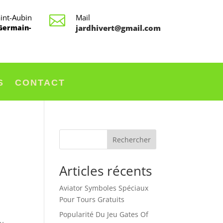
aint-Aubin

Mail
-Germain-
jardhivert@gmail.com​
S
CONTACT
Rechercher
Articles récents
Aviator Symboles Spéciaux
Pour Tours Gratuits
Popularité Du Jeu Gates Of