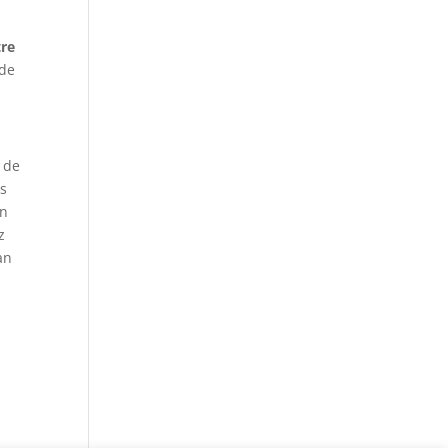
tre
 de
 de
us
on
z
an