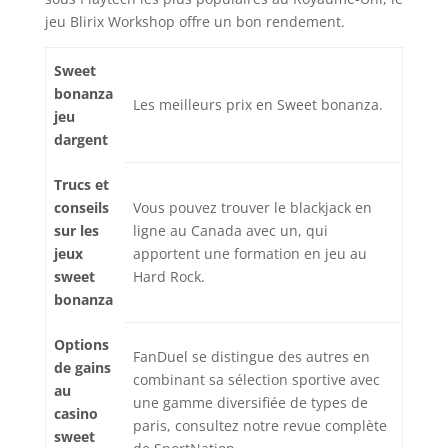
jeu Blirix Workshop offre un bon rendement.
Sweet
bonanza
Les meilleurs prix en Sweet bonanza.
jeu
dargent
Trucs et
conseils
Vous pouvez trouver le blackjack en
sur les
ligne au Canada avec un, qui
jeux
apportent une formation en jeu au
sweet
Hard Rock.
bonanza
Options
FanDuel se distingue des autres en
de gains
combinant sa sélection sportive avec
au
une gamme diversifiée de types de
casino
paris, consultez notre revue complète
sweet