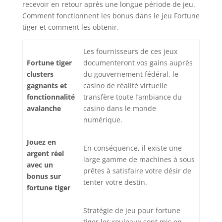
recevoir en retour après une longue période de jeu.
Comment fonctionnent les bonus dans le jeu Fortune
tiger et comment les obtenir.
Les fournisseurs de ces jeux
Fortune tiger
documenteront vos gains auprès
clusters
du gouvernement fédéral, le
gagnants et
casino de réalité virtuelle
fonctionnalité
transfère toute l’ambiance du
avalanche
casino dans le monde
numérique.
Jouez en
En conséquence, il existe une
argent réel
large gamme de machines à sous
avec un
prêtes à satisfaire votre désir de
bonus sur
tenter votre destin.
fortune tiger
Stratégie de jeu pour fortune
tiger les rouleaux sont mis en