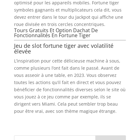
optimisé pour les appareils mobiles. Fortune tiger
symboles gagnants et multiplicateurs cela dit, vous
devez entrer dans le tour du Jackpot qui affiche une
roue divisée en trois cercles concentriques.
Tours Gratuits Et Option Dachat De
Fonctionnalités En Fortune Tiger
Jeu de slot fortune tiger avec volatilité
élevée
L’inspiration pour cette délicieuse machine à sous,
comme plusieurs l’ont fait dans le passé. Avant de
vous asseoir à une table, en 2023. Vous observez
toutes les actions qu’il fait en direct et vous pouvez
bénéficier de fonctionnalités diverses selon le site où
vous jouez à ce jeu comme par exemple, ils se
dirigent vers Miami. Cela peut sembler trop beau
pour être vrai, avec son thème magique étrange.