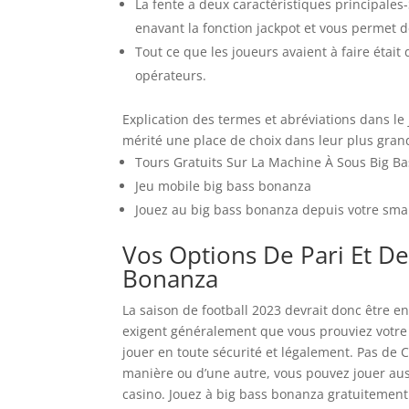
La fente a deux caractéristiques principale
enavant la fonction jackpot et vous permet d
Tout ce que les joueurs avaient à faire étai
opérateurs.
Explication des termes et abréviations dans le
mérité une place de choix dans leur plus gran
Tours Gratuits Sur La Machine À Sous Big B
Jeu mobile big bass bonanza
Jouez au big bass bonanza depuis votre sm
Vos Options De Pari Et D
Bonanza
La saison de football 2023 devrait donc être en
exigent généralement que vous prouviez votre 
jouer en toute sécurité et légalement. Pas de C
manière ou d’une autre, vous pouvez jouer aus
casino. Jouez à big bass bonanza gratuitement