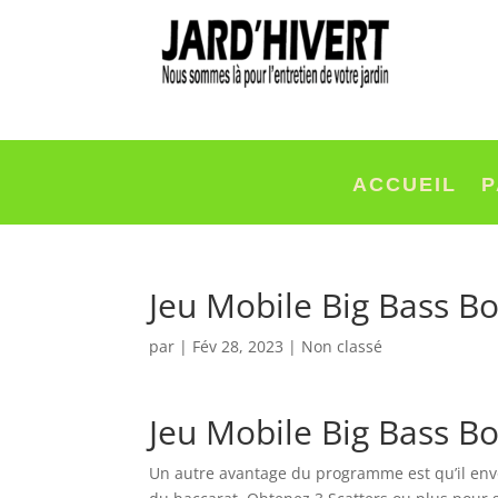
ACCUEIL
P
Jeu Mobile Big Bass B
par
|
Fév 28, 2023
| Non classé
Jeu Mobile Big Bass B
Un autre avantage du programme est qu’il envo