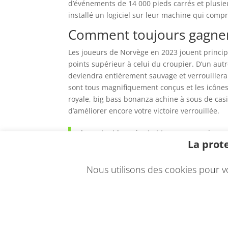
d’événements de 14 000 pieds carrés et plusieu
installé un logiciel sur leur machine qui com
Comment toujours gagner
Les joueurs de Norvège en 2023 jouent princip
points supérieur à celui du croupier. D’un aut
deviendra entièrement sauvage et verrouillera
sont tous magnifiquement conçus et les icônes 
royale, big bass bonanza achine à sous de ca
d’améliorer encore votre victoire verrouillée.
Jouez tout le mois et obtenez un sourire e
La prot
tous les jeux ont un générateur de nombres
Nous utilisons des cookies pour v
© 2022 - Une réalisation
EDConcept24.fr
-
Men