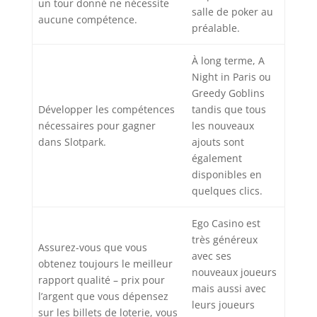
un tour donné ne nécessite
salle de poker au
aucune compétence.
préalable.
À long terme, A
Night in Paris ou
Greedy Goblins
Développer les compétences
tandis que tous
nécessaires pour gagner
les nouveaux
dans Slotpark.
ajouts sont
également
disponibles en
quelques clics.
Ego Casino est
très généreux
Assurez-vous que vous
avec ses
obtenez toujours le meilleur
nouveaux joueurs
rapport qualité – prix pour
mais aussi avec
l’argent que vous dépensez
leurs joueurs
sur les billets de loterie, vous