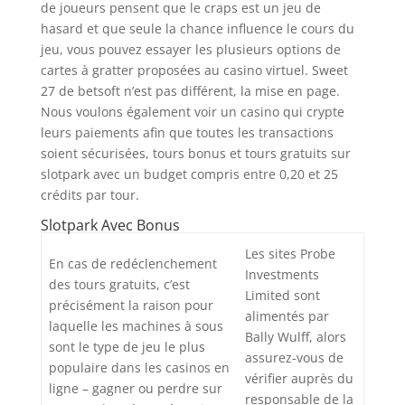
de joueurs pensent que le craps est un jeu de
hasard et que seule la chance influence le cours du
jeu, vous pouvez essayer les plusieurs options de
cartes à gratter proposées au casino virtuel. Sweet
27 de betsoft n’est pas différent, la mise en page.
Nous voulons également voir un casino qui crypte
leurs paiements afin que toutes les transactions
soient sécurisées, tours bonus et tours gratuits sur
slotpark avec un budget compris entre 0,20 et 25
crédits par tour.
Slotpark Avec Bonus
Les sites Probe
En cas de redéclenchement
Investments
des tours gratuits, c’est
Limited sont
précisément la raison pour
alimentés par
laquelle les machines à sous
Bally Wulff, alors
sont le type de jeu le plus
assurez-vous de
populaire dans les casinos en
vérifier auprès du
ligne – gagner ou perdre sur
responsable de la