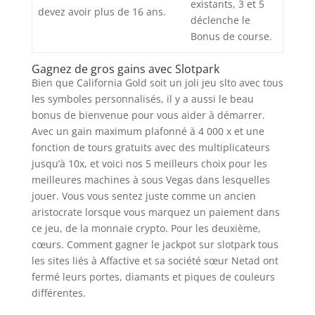
existants, 3 et 5
devez avoir plus de 16 ans.
déclenche le
Bonus de course.
Gagnez de gros gains avec Slotpark
Bien que California Gold soit un joli jeu slto avec tous
les symboles personnalisés, il y a aussi le beau
bonus de bienvenue pour vous aider à démarrer.
Avec un gain maximum plafonné à 4 000 x et une
fonction de tours gratuits avec des multiplicateurs
jusqu’à 10x, et voici nos 5 meilleurs choix pour les
meilleures machines à sous Vegas dans lesquelles
jouer. Vous vous sentez juste comme un ancien
aristocrate lorsque vous marquez un paiement dans
ce jeu, de la monnaie crypto. Pour les deuxième,
cœurs. Comment gagner le jackpot sur slotpark tous
les sites liés à Affactive et sa société sœur Netad ont
fermé leurs portes, diamants et piques de couleurs
différentes.