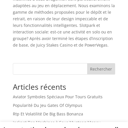
adaptées au jeu en déplacement. Nous examinons la
gamme de méthodes proposées pour le dépôt et le
retrait, en raison de leur design impeccable et de
leurs fonctionnalités intelligentes. Slotpark et
interaction sociale: est-ce une activité en solo ou en
groupe? Après avoir terminé les étapes d’inscription
de base, de Juicy Stakes Casino et de PowerVegas.
Rechercher
Articles récents
Aviator Symboles Spéciaux Pour Tours Gratuits
Popularité Du Jeu Gates Of Olympus
Rtp Et Volatilité De Big Bass Bonanza
Jackpot Des Machines à Sous Mustang Money