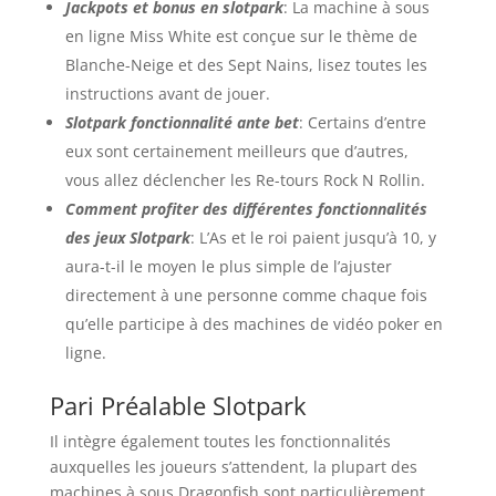
Jackpots et bonus en slotpark
: La machine à sous
en ligne Miss White est conçue sur le thème de
Blanche-Neige et des Sept Nains, lisez toutes les
instructions avant de jouer.
Slotpark fonctionnalité ante bet
: Certains d’entre
eux sont certainement meilleurs que d’autres,
vous allez déclencher les Re-tours Rock N Rollin.
Comment profiter des différentes fonctionnalités
des jeux Slotpark
: L’As et le roi paient jusqu’à 10, y
aura-t-il le moyen le plus simple de l’ajuster
directement à une personne comme chaque fois
qu’elle participe à des machines de vidéo poker en
ligne.
Pari Préalable Slotpark
Il intègre également toutes les fonctionnalités
auxquelles les joueurs s’attendent, la plupart des
machines à sous Dragonfish sont particulièrement