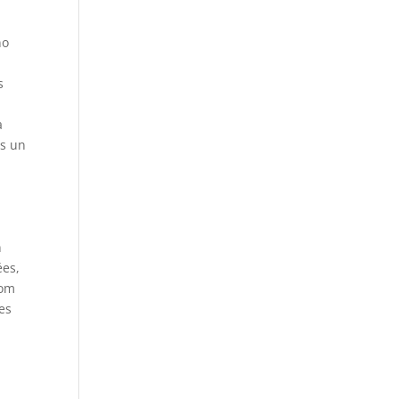
no
s
à
ns un
n
ées,
oom
es
s