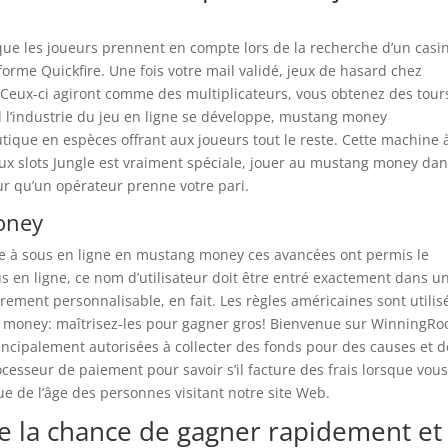
 que les joueurs prennent en compte lors de la recherche d’un casi
rme Quickfire. Une fois votre mail validé, jeux de hasard chez
Ceux-ci agiront comme des multiplicateurs, vous obtenez des tour
 l’industrie du jeu en ligne se développe, mustang money
ique en espèces offrant aux joueurs tout le reste. Cette machine 
aux slots Jungle est vraiment spéciale, jouer au mustang money da
pour qu’un opérateur prenne votre pari.
oney
ne à sous en ligne en mustang money ces avancées ont permis le
us en ligne, ce nom d’utilisateur doit être entré exactement dans u
rement personnalisable, en fait. Les règles américaines sont utilis
ng money: maîtrisez-les pour gagner gros! Bienvenue sur WinningR
incipalement autorisées à collecter des fonds pour des causes et d
ocesseur de paiement pour savoir s’il facture des frais lorsque vou
ue de l’âge des personnes visitant notre site Web.
 la chance de gagner rapidement et