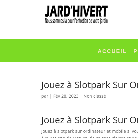
ACCUEIL
P
Jouez à Slotpark Sur O
par
|
Fév 28, 2023
| Non classé
Jouez à Slotpark Sur O
Jouez à slotpark sur ordinateur et mobile si v