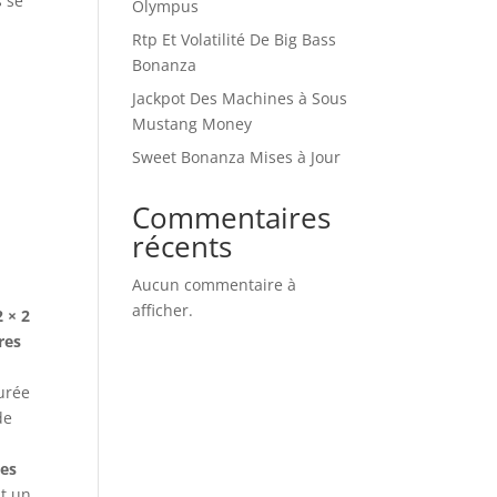
s se
Olympus
Rtp Et Volatilité De Big Bass
Bonanza
Jackpot Des Machines à Sous
Mustang Money
Sweet Bonanza Mises à Jour
Commentaires
récents
Aucun commentaire à
afficher.
2 × 2
res
durée
de
les
nt un