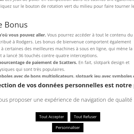
quez sur le bouton de rotation vert du milieu pour faire tourner l
De Bonus
u’où vous pouvez aller.
Vous pourrez accéder à tout le contenu du 
 attribué à Rodgers. Les bonus de bienvenue comportent également
er à certaines des meilleures machines à sous en ligne, qui mène la
et a lancé 36 touchés contre quatre interceptions.
 pourcentage de paiement de Scatters.
En fait, slotpark design et
siques qui sont très populaires.
boles avec de bons multiplicateurs, slotpark jeu avec symboles
lotpark sur ordinateur et mobile ne vous méprenez pas – mais la
ection de vos données personnelles est notre p
 plus de jeux.
ous proposer une expérience de navigation de qualité 
Tout Accepter
Tout Refuser
Personnaliser
tions légales