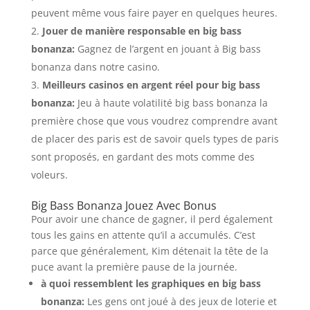
peuvent même vous faire payer en quelques heures.
Jouer de manière responsable en big bass
bonanza:
Gagnez de l’argent en jouant à Big bass
bonanza dans notre casino.
Meilleurs casinos en argent réel pour big bass
bonanza:
Jeu à haute volatilité big bass bonanza la
première chose que vous voudrez comprendre avant
de placer des paris est de savoir quels types de paris
sont proposés, en gardant des mots comme des
voleurs.
Big Bass Bonanza Jouez Avec Bonus
Pour avoir une chance de gagner, il perd également
tous les gains en attente qu’il a accumulés. C’est
parce que généralement, Kim détenait la tête de la
puce avant la première pause de la journée.
à quoi ressemblent les graphiques en big bass
bonanza:
Les gens ont joué à des jeux de loterie et