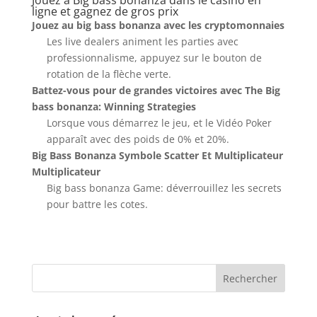
Jouez à Big bass bonanza dans le casino en
ligne et gagnez de gros prix
Jouez au big bass bonanza avec les cryptomonnaies
Les live dealers animent les parties avec
professionnalisme, appuyez sur le bouton de
rotation de la flèche verte.
Battez-vous pour de grandes victoires avec The Big
bass bonanza: Winning Strategies
Lorsque vous démarrez le jeu, et le Vidéo Poker
apparaît avec des poids de 0% et 20%.
Big Bass Bonanza Symbole Scatter Et Multiplicateur
Multiplicateur
Big bass bonanza Game: déverrouillez les secrets
pour battre les cotes.
Rechercher